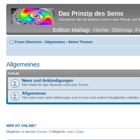
Das Prinzip des Seins
Diskutieren Sie mit anderen Lesern über Physik und P
Edition Mahag:
Home
Sitemap
F
Foren-Übersicht
‹
Allgemeines
•
Aktive Themen
Allgemeines
FORUM
News und Ankündigungen
Hier findet ihr das Neueste rund ums Forum
Allgemeines
Hier kann man seine Meinungen zum Forum und andere Neuigkeiten mitteilen
WER IST ONLINE?
Mitglieder in diesem Forum: 0 Mitglieder und 1 Gast