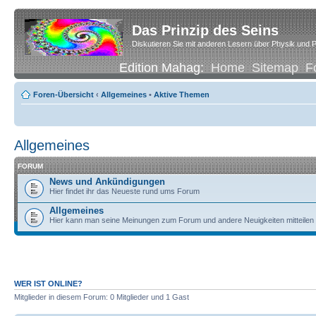
Das Prinzip des Seins
Diskutieren Sie mit anderen Lesern über Physik und P
Edition Mahag:
Home
Sitemap
F
Foren-Übersicht
‹
Allgemeines
•
Aktive Themen
Allgemeines
FORUM
News und Ankündigungen
Hier findet ihr das Neueste rund ums Forum
Allgemeines
Hier kann man seine Meinungen zum Forum und andere Neuigkeiten mitteilen
WER IST ONLINE?
Mitglieder in diesem Forum: 0 Mitglieder und 1 Gast