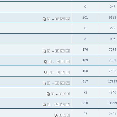
0
246
201
9133
...
1
19
20
21
0
299
8
906
176
7974
...
1
16
17
18
109
7382
...
1
9
10
11
100
7602
...
1
9
10
11
217
1788
...
1
20
21
22
72
4246
...
1
6
7
8
250
1199
...
1
24
25
26
27
2421
1
2
3