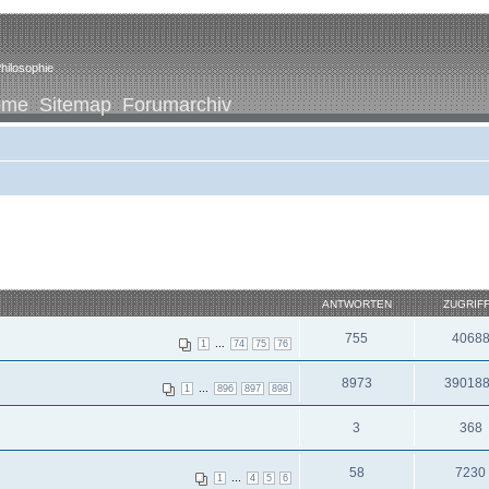
hilosophie
ome
Sitemap
Forumarchiv
ANTWORTEN
ZUGRIF
755
4068
...
1
74
75
76
8973
39018
...
1
896
897
898
3
368
58
7230
...
1
4
5
6