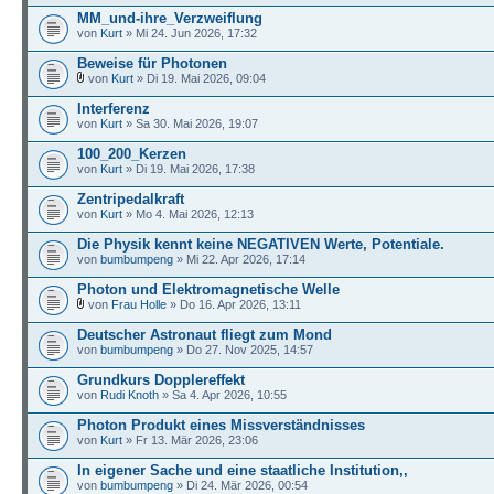
MM_und-ihre_Verzweiflung
von
Kurt
» Mi 24. Jun 2026, 17:32
Beweise für Photonen
von
Kurt
» Di 19. Mai 2026, 09:04
Interferenz
von
Kurt
» Sa 30. Mai 2026, 19:07
100_200_Kerzen
von
Kurt
» Di 19. Mai 2026, 17:38
Zentripedalkraft
von
Kurt
» Mo 4. Mai 2026, 12:13
Die Physik kennt keine NEGATIVEN Werte, Potentiale.
von
bumbumpeng
» Mi 22. Apr 2026, 17:14
Photon und Elektromagnetische Welle
von
Frau Holle
» Do 16. Apr 2026, 13:11
Deutscher Astronaut fliegt zum Mond
von
bumbumpeng
» Do 27. Nov 2025, 14:57
Grundkurs Dopplereffekt
von
Rudi Knoth
» Sa 4. Apr 2026, 10:55
Photon Produkt eines Missverständnisses
von
Kurt
» Fr 13. Mär 2026, 23:06
In eigener Sache und eine staatliche Institution,,
von
bumbumpeng
» Di 24. Mär 2026, 00:54