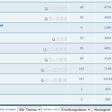
49
4776
1
2
3
4
5
55
4685
...
1
4
5
6
st
9
1299
25
3084
1
2
3
95
4651
...
1
8
9
10
80
4118
...
1
7
8
9
131
7149
...
1
12
13
14
187
1019
...
1
17
18
19
1
653
3
995
Zeit anzeigen:
Sortiere nach