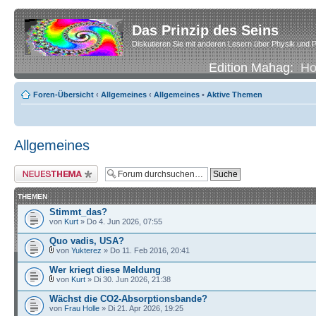
Das Prinzip des Seins
Diskutieren Sie mit anderen Lesern über Physik und P
Edition Mahag:
H
Foren-Übersicht
‹
Allgemeines
‹
Allgemeines
•
Aktive Themen
Allgemeines
Neues Thema erstellen
THEMEN
Stimmt_das?
von
Kurt
» Do 4. Jun 2026, 07:55
Quo vadis, USA?
von
Yukterez
» Do 11. Feb 2016, 20:41
Wer kriegt diese Meldung
von
Kurt
» Di 30. Jun 2026, 21:38
Wächst die CO2-Absorptionsbande?
von
Frau Holle
» Di 21. Apr 2026, 19:25