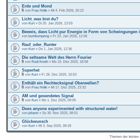
Erde und Mond
von
Frau Holle
» Mi 4. Feb 2026, 20:22
Licht_was bist du?
von
Kurt
» Di 20. Jan 2026, 13:03
Beweis, dass Licht pur Energie in Form von Schwingungen i
von
bumbumpeng
» Fr 23. Jan 2026, 12:06
Rauf_oder_Runter
von
Kurt
» Do 1. Jan 2026, 12:36
Die seltsame Welt des Herrn Fourier
von
Rudi Knoth
» Mo 15. Dez 2025, 18:58
Superhet
von
Kurt
» Fr 26. Dez 2025, 10:53
Enthält ein Rechtecksignal Oberwellen?
von
Frau Holle
» Mi 17. Dez 2025, 23:32
AM und gesendetes Signal
von
Kurt
» Mo 1. Dez 2025, 09:05
Does anyone experimented with structured water!
von
johann
» So 30. Nov 2025, 08:51
Glückwunsch
von
Kurt
» Mi 3. Sep 2025, 09:26
Themen der letzten 