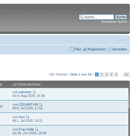
Erweiterte Suche
FAQ
Registrieren
Anmelden
335 Themen •
Seite
1
von
14
•
...
1
2
3
4
5
14
FE
LETZTER BEITRAG
von
sanchez
8
Do 6. Aug 2026, 01:06
von
ZQUANTUM
86
Mi 8. Jul 2026, 17:02
von
Kurt
Mi 1. Jul 2026, 19:11
von
Frau Holle
So 28. Jun 2026, 16:56