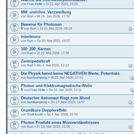
von
Frau Holle
» Di 21. Apr 2026, 19:25
MM_und-ihre_Verzweiflung
von
Kurt
» Mi 24. Jun 2026, 17:32
Beweise für Photonen
von
Kurt
» Di 19. Mai 2026, 09:04
Interferenz
von
Kurt
» Sa 30. Mai 2026, 19:07
100_200_Kerzen
von
Kurt
» Di 19. Mai 2026, 17:38
Zentripedalkraft
von
Kurt
» Mo 4. Mai 2026, 12:13
Die Physik kennt keine NEGATIVEN Werte, Potentiale.
von
bumbumpeng
» Mi 22. Apr 2026, 17:14
Photon und Elektromagnetische Welle
von
Frau Holle
» Do 16. Apr 2026, 13:11
Deutscher Astronaut fliegt zum Mond
von
bumbumpeng
» Do 27. Nov 2025, 14:57
Grundkurs Dopplereffekt
von
Rudi Knoth
» Sa 4. Apr 2026, 10:55
Photon Produkt eines Missverständnisses
von
Kurt
» Fr 13. Mär 2026, 23:06