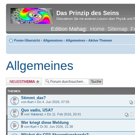
Das Prinzip des Seins
Diskutieren Sie mit anderen Lesern über Physik und P
Edition Mahag:
Home
Sitemap
F
Foren-Übersicht
‹
Allgemeines
‹
Allgemeines
•
Aktive Themen
Allgemeines
Neues Thema erstellen
THEMEN
Stimmt_das?
von
Kurt
» Do 4. Jun 2026, 07:55
Quo vadis, USA?
von
Yukterez
» Do 11. Feb 2016, 20:41
1
Wer kriegt diese Meldung
von
Kurt
» Di 30. Jun 2026, 21:38
Wächst die CO2-Absorptionsbande?