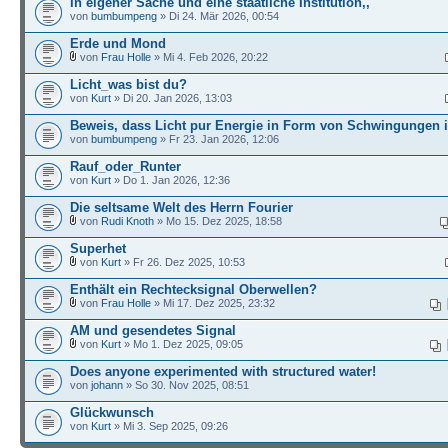
In eigener Sache und eine staatliche Institution,,
von
bumbumpeng
» Di 24. Mär 2026, 00:54
Erde und Mond
von
Frau Holle
» Mi 4. Feb 2026, 20:22
Licht_was bist du?
von
Kurt
» Di 20. Jan 2026, 13:03
Beweis, dass Licht pur Energie in Form von Schwingungen i
von
bumbumpeng
» Fr 23. Jan 2026, 12:06
Rauf_oder_Runter
von
Kurt
» Do 1. Jan 2026, 12:36
Die seltsame Welt des Herrn Fourier
von
Rudi Knoth
» Mo 15. Dez 2025, 18:58
Superhet
von
Kurt
» Fr 26. Dez 2025, 10:53
Enthält ein Rechtecksignal Oberwellen?
von
Frau Holle
» Mi 17. Dez 2025, 23:32
AM und gesendetes Signal
von
Kurt
» Mo 1. Dez 2025, 09:05
Does anyone experimented with structured water!
von
johann
» So 30. Nov 2025, 08:51
Glückwunsch
von
Kurt
» Mi 3. Sep 2025, 09:26