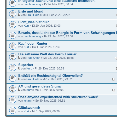
In eigener Sache und eine staatliche Institution,,
von
bumbumpeng
» Di 24. Mär 2026, 00:54
Erde und Mond
von
Frau Holle
» Mi 4. Feb 2026, 20:22
Licht_was bist du?
von
Kurt
» Di 20. Jan 2026, 13:03
Beweis, dass Licht pur Energie in Form von Schwingungen i
von
bumbumpeng
» Fr 23. Jan 2026, 12:06
Rauf_oder_Runter
von
Kurt
» Do 1. Jan 2026, 12:36
Die seltsame Welt des Herrn Fourier
von
Rudi Knoth
» Mo 15. Dez 2025, 18:58
Superhet
von
Kurt
» Fr 26. Dez 2025, 10:53
Enthält ein Rechtecksignal Oberwellen?
von
Frau Holle
» Mi 17. Dez 2025, 23:32
AM und gesendetes Signal
von
Kurt
» Mo 1. Dez 2025, 09:05
Does anyone experimented with structured water!
von
johann
» So 30. Nov 2025, 08:51
Glückwunsch
von
Kurt
» Mi 3. Sep 2025, 09:26