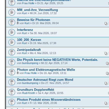
von
Frau Holle
» Di 21. Apr 2026, 19:25
MM_und-ihre_Verzweiflung
von
Kurt
» Mi 24. Jun 2026, 17:32
Beweise für Photonen
von
Kurt
» Di 19. Mai 2026, 09:04
Interferenz
von
Kurt
» Sa 30. Mai 2026, 19:07
100_200_Kerzen
von
Kurt
» Di 19. Mai 2026, 17:38
Zentripedalkraft
von
Kurt
» Mo 4. Mai 2026, 12:13
Die Physik kennt keine NEGATIVEN Werte, Potentiale.
von
bumbumpeng
» Mi 22. Apr 2026, 17:14
Photon und Elektromagnetische Welle
von
Frau Holle
» Do 16. Apr 2026, 13:11
Deutscher Astronaut fliegt zum Mond
von
bumbumpeng
» Do 27. Nov 2025, 14:57
Grundkurs Dopplereffekt
von
Rudi Knoth
» Sa 4. Apr 2026, 10:55
Photon Produkt eines Missverständnisses
von
Kurt
» Fr 13. Mär 2026, 23:06