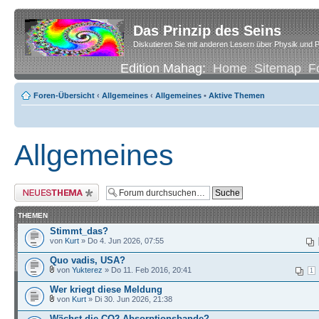
Das Prinzip des Seins
Diskutieren Sie mit anderen Lesern über Physik und P
Edition Mahag:
Home
Sitemap
F
Foren-Übersicht
‹
Allgemeines
‹
Allgemeines
•
Aktive Themen
Allgemeines
Neues Thema erstellen
THEMEN
Stimmt_das?
von
Kurt
» Do 4. Jun 2026, 07:55
Quo vadis, USA?
von
Yukterez
» Do 11. Feb 2016, 20:41
1
Wer kriegt diese Meldung
von
Kurt
» Di 30. Jun 2026, 21:38
Wächst die CO2-Absorptionsbande?