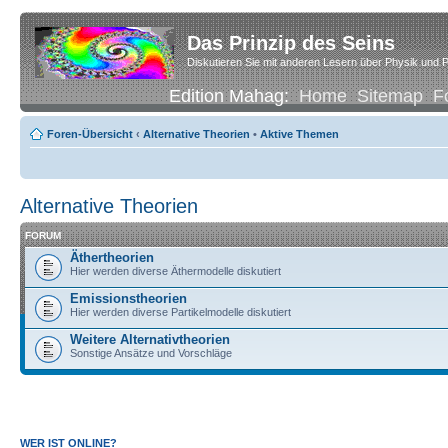
Das Prinzip des Seins
Diskutieren Sie mit anderen Lesern über Physik und P
Edition Mahag:
Home
Sitemap
F
Foren-Übersicht
‹
Alternative Theorien
•
Aktive Themen
Alternative Theorien
FORUM
Äthertheorien
Hier werden diverse Äthermodelle diskutiert
Emissionstheorien
Hier werden diverse Partikelmodelle diskutiert
Weitere Alternativtheorien
Sonstige Ansätze und Vorschläge
WER IST ONLINE?