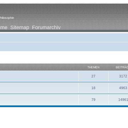
hilosophie
ome
Sitemap
Forumarchiv
THEMEN
BEITRÄ
27
3172
18
4963
79
1496