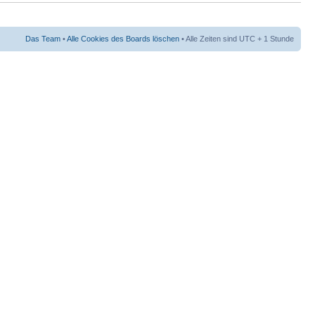
Das Team
•
Alle Cookies des Boards löschen
• Alle Zeiten sind UTC + 1 Stunde