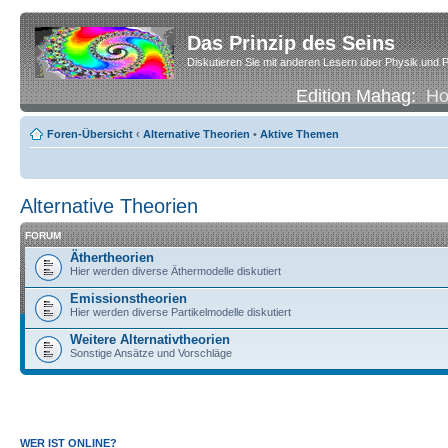
Das Prinzip des Seins
Diskutieren Sie mit anderen Lesern über Physik und P
Edition Mahag:
H
Foren-Übersicht
‹
Alternative Theorien
•
Aktive Themen
Alternative Theorien
FORUM
Äthertheorien
Hier werden diverse Äthermodelle diskutiert
Emissionstheorien
Hier werden diverse Partikelmodelle diskutiert
Weitere Alternativtheorien
Sonstige Ansätze und Vorschläge
WER IST ONLINE?