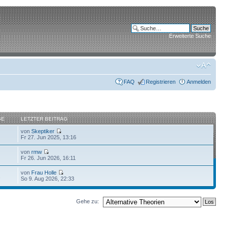
Erweiterte Suche
FAQ
Registrieren
Anmelden
GE
LETZTER BEITRAG
von
Skeptiker
Fr 27. Jun 2025, 13:16
von
rmw
Fr 26. Jun 2026, 16:11
von
Frau Holle
1
So 9. Aug 2026, 22:33
Gehe zu: