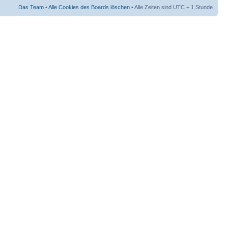
Das Team
•
Alle Cookies des Boards löschen
• Alle Zeiten sind UTC + 1 Stunde