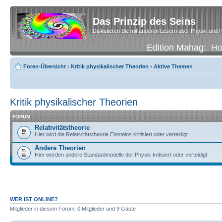
Das Prinzip des Seins
Diskutieren Sie mit anderen Lesern über Physik und P
Edition Mahag:
H
Foren-Übersicht
‹
Kritik physikalischer Theorien
•
Aktive Themen
Kritik physikalischer Theorien
FORUM
Relativitätstheorie
Hier wird die Relativitätstheorie Einsteins kritisiert oder verteidigt
Andere Theorien
Hier werden andere Standardmodelle der Physik kritisiert oder verteidigt
WER IST ONLINE?
Mitglieder in diesem Forum: 0 Mitglieder und 9 Gäste