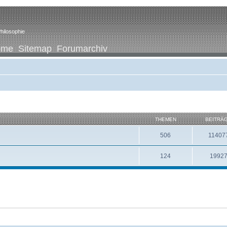
hilosophie
ome
Sitemap
Forumarchiv
THEMEN
BEITRÄ
506
11407
124
1992