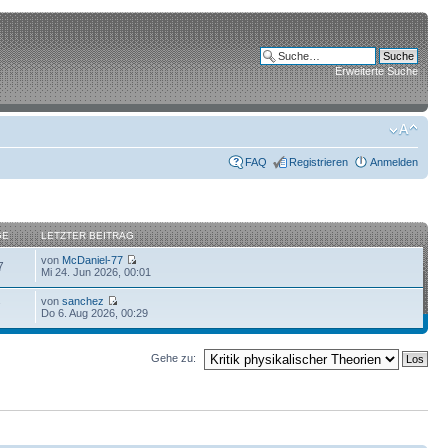
Erweiterte Suche
FAQ
Registrieren
Anmelden
GE
LETZTER BEITRAG
von
McDaniel-77
7
Mi 24. Jun 2026, 00:01
von
sanchez
7
Do 6. Aug 2026, 00:29
Gehe zu: