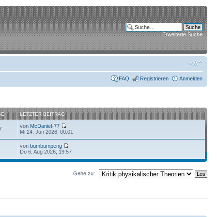
Erweiterte Suche
FAQ
Registrieren
Anmelden
GE
LETZTER BEITRAG
von
McDaniel-77
7
Mi 24. Jun 2026, 00:01
von
bumbumpeng
8
Do 6. Aug 2026, 19:57
Gehe zu: