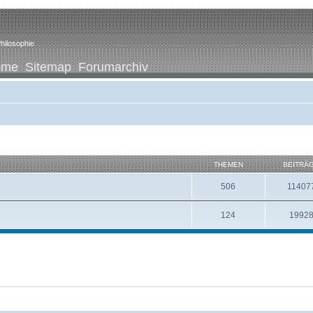
hilosophie
ome
Sitemap
Forumarchiv
THEMEN
BEITRÄ
506
11407
124
1992