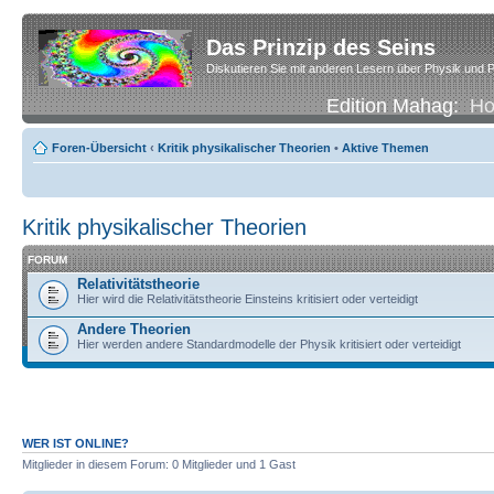
Das Prinzip des Seins
Diskutieren Sie mit anderen Lesern über Physik und P
Edition Mahag:
H
Foren-Übersicht
‹
Kritik physikalischer Theorien
•
Aktive Themen
Kritik physikalischer Theorien
FORUM
Relativitätstheorie
Hier wird die Relativitätstheorie Einsteins kritisiert oder verteidigt
Andere Theorien
Hier werden andere Standardmodelle der Physik kritisiert oder verteidigt
WER IST ONLINE?
Mitglieder in diesem Forum: 0 Mitglieder und 1 Gast