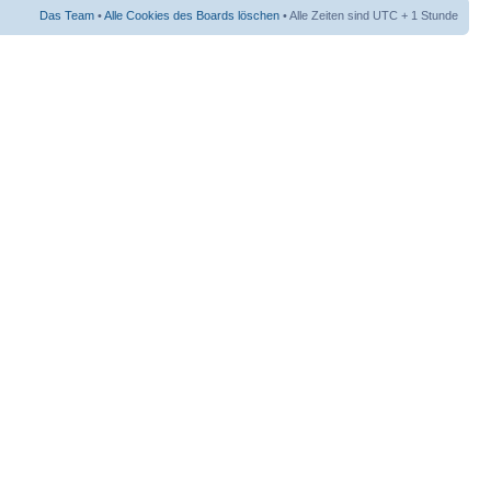
Das Team
•
Alle Cookies des Boards löschen
• Alle Zeiten sind UTC + 1 Stunde