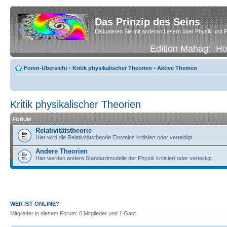
Das Prinzip des Seins
Diskutieren Sie mit anderen Lesern über Physik und P
Edition Mahag:
H
Foren-Übersicht
‹
Kritik physikalischer Theorien
•
Aktive Themen
Kritik physikalischer Theorien
FORUM
Relativitätstheorie
Hier wird die Relativitätstheorie Einsteins kritisiert oder verteidigt
Andere Theorien
Hier werden andere Standardmodelle der Physik kritisiert oder verteidigt
WER IST ONLINE?
Mitglieder in diesem Forum: 0 Mitglieder und 1 Gast