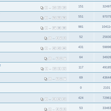
151
3249
...
1
14
15
16
?
551
9707
...
1
54
55
56
981
10411
...
1
97
98
99
52
2583
...
1
4
5
6
431
5989
...
1
42
43
44
64
3492
...
1
5
6
7
c
117
4918
...
1
10
11
12
69
4364
...
1
5
6
7
0
2101
424
7296
...
1
41
42
43
53
3346
...
1
4
5
6