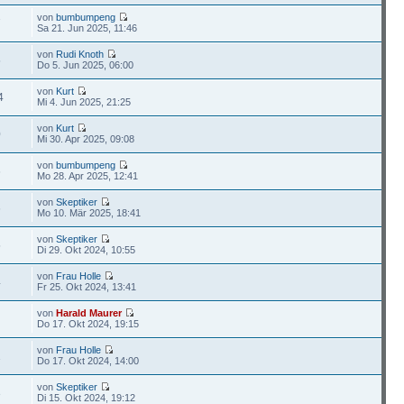
von
bumbumpeng
7
Sa 21. Jun 2025, 11:46
von
Rudi Knoth
5
Do 5. Jun 2025, 06:00
von
Kurt
4
Mi 4. Jun 2025, 21:25
von
Kurt
0
Mi 30. Apr 2025, 09:08
von
bumbumpeng
6
Mo 28. Apr 2025, 12:41
von
Skeptiker
6
Mo 10. Mär 2025, 18:41
von
Skeptiker
5
Di 29. Okt 2024, 10:55
von
Frau Holle
4
Fr 25. Okt 2024, 13:41
von
Harald Maurer
Do 17. Okt 2024, 19:15
von
Frau Holle
1
Do 17. Okt 2024, 14:00
von
Skeptiker
3
Di 15. Okt 2024, 19:12