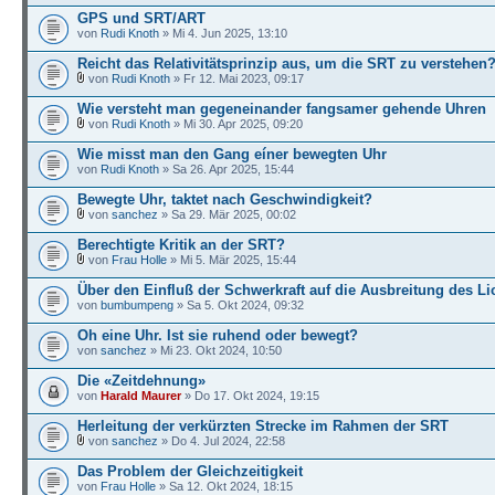
GPS und SRT/ART
von
Rudi Knoth
» Mi 4. Jun 2025, 13:10
Reicht das Relativitätsprinzip aus, um die SRT zu verstehen
von
Rudi Knoth
» Fr 12. Mai 2023, 09:17
Wie versteht man gegeneinander fangsamer gehende Uhren
von
Rudi Knoth
» Mi 30. Apr 2025, 09:20
Wie misst man den Gang eíner bewegten Uhr
von
Rudi Knoth
» Sa 26. Apr 2025, 15:44
Bewegte Uhr, taktet nach Geschwindigkeit?
von
sanchez
» Sa 29. Mär 2025, 00:02
Berechtigte Kritik an der SRT?
von
Frau Holle
» Mi 5. Mär 2025, 15:44
Über den Einfluß der Schwerkraft auf die Ausbreitung des Li
von
bumbumpeng
» Sa 5. Okt 2024, 09:32
Oh eine Uhr. Ist sie ruhend oder bewegt?
von
sanchez
» Mi 23. Okt 2024, 10:50
Die «Zeitdehnung»
von
Harald Maurer
» Do 17. Okt 2024, 19:15
Herleitung der verkürzten Strecke im Rahmen der SRT
von
sanchez
» Do 4. Jul 2024, 22:58
Das Problem der Gleichzeitigkeit
von
Frau Holle
» Sa 12. Okt 2024, 18:15