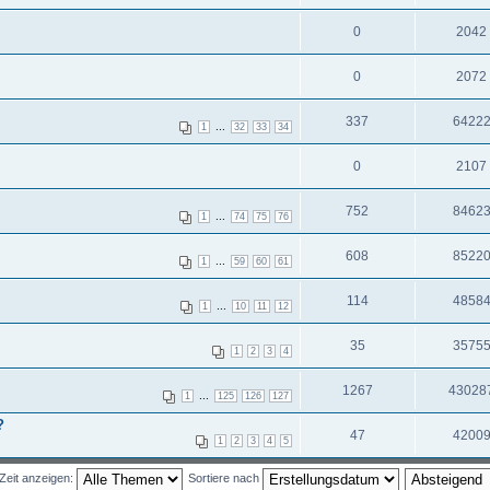
0
2042
0
2072
337
6422
...
1
32
33
34
0
2107
752
8462
...
1
74
75
76
608
8522
...
1
59
60
61
114
4858
...
1
10
11
12
35
3575
1
2
3
4
1267
43028
...
1
125
126
127
?
47
4200
1
2
3
4
5
Zeit anzeigen:
Sortiere nach