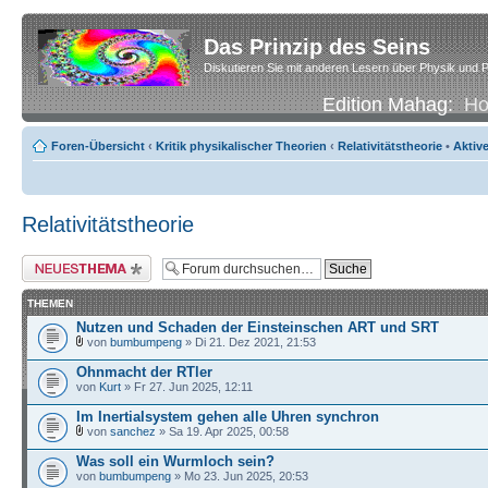
Das Prinzip des Seins
Diskutieren Sie mit anderen Lesern über Physik und P
Edition Mahag:
H
Foren-Übersicht
‹
Kritik physikalischer Theorien
‹
Relativitätstheorie
•
Aktiv
Relativitätstheorie
Neues Thema erstellen
THEMEN
Nutzen und Schaden der Einsteinschen ART und SRT
von
bumbumpeng
» Di 21. Dez 2021, 21:53
Ohnmacht der RTler
von
Kurt
» Fr 27. Jun 2025, 12:11
Im Inertialsystem gehen alle Uhren synchron
von
sanchez
» Sa 19. Apr 2025, 00:58
Was soll ein Wurmloch sein?
von
bumbumpeng
» Mo 23. Jun 2025, 20:53