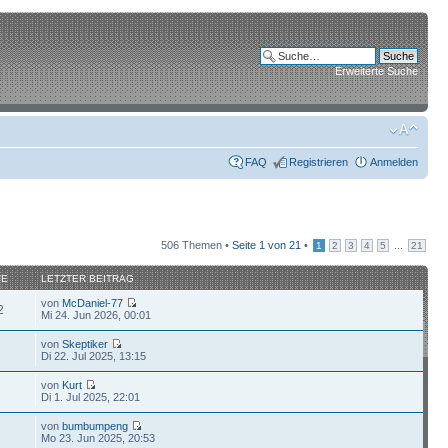
Erweiterte Suche
FAQ
Registrieren
Anmelden
506 Themen •
Seite
1
von
21
•
...
1
2
3
4
5
21
FE
LETZTER BEITRAG
von
McDaniel-77
2
Mi 24. Jun 2026, 00:01
von
Skeptiker
0
Di 22. Jul 2025, 13:15
von
Kurt
Di 1. Jul 2025, 22:01
von
bumbumpeng
Mo 23. Jun 2025, 20:53