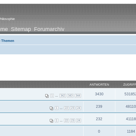
hilosophie
ome
Sitemap
Forumarchiv
e Themen
ANTWORTEN
ZUGRIF
3430
53185
...
1
342
343
344
239
4811
...
1
22
23
24
232
41118
...
1
22
23
24
0
1184