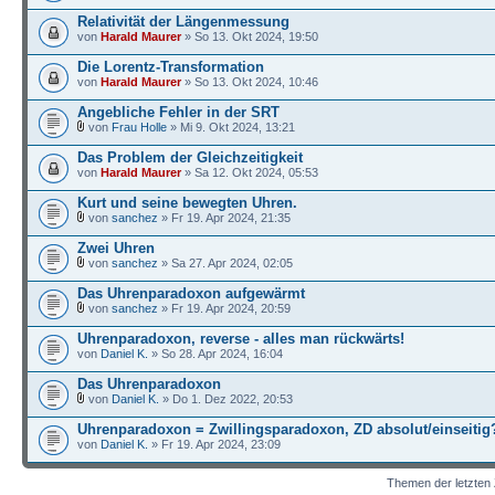
Relativität der Längenmessung
von
Harald Maurer
» So 13. Okt 2024, 19:50
Die Lorentz-Transformation
von
Harald Maurer
» So 13. Okt 2024, 10:46
Angebliche Fehler in der SRT
von
Frau Holle
» Mi 9. Okt 2024, 13:21
Das Problem der Gleichzeitigkeit
von
Harald Maurer
» Sa 12. Okt 2024, 05:53
Kurt und seine bewegten Uhren.
von
sanchez
» Fr 19. Apr 2024, 21:35
Zwei Uhren
von
sanchez
» Sa 27. Apr 2024, 02:05
Das Uhrenparadoxon aufgewärmt
von
sanchez
» Fr 19. Apr 2024, 20:59
Uhrenparadoxon, reverse - alles man rückwärts!
von
Daniel K.
» So 28. Apr 2024, 16:04
Das Uhrenparadoxon
von
Daniel K.
» Do 1. Dez 2022, 20:53
Uhrenparadoxon = Zwillingsparadoxon, ZD absolut/einseitig
von
Daniel K.
» Fr 19. Apr 2024, 23:09
Themen der letzten 