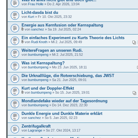
von
Frau Holle
» Do 2. Apr 2026, 13:04
Licht-dasda bist du
von
Kurt
» Fr 10. Okt 2025, 23:32
Energie aus Kernfusion oder Kernspaltung
von
sanchez
» Sa 19. Jul 2025, 02:24
Ein einfaches Experiment zu Kurts Theorie des Lichts
von
Rudi Knoth
» Mi 2. Jul 2025, 09:49
WeitereFragen an unseren Rudi.
von
bumbumpeng
» Mi 2. Jul 2025, 21:52
Was ist Kernspaltung?
von
bumbumpeng
» Mo 23. Jun 2025, 18:11
Die Urknalllüge, die Rotverschiebung, das JWST
von
bumbumpeng
» Sa 21. Jun 2025, 09:01
Kurt und der Doppler-Effekt
von
bumbumpeng
» So 15. Jun 2025, 19:01
Mondlandefake wieder auf der Tagesordnung
von
bumbumpeng
» Do 14. Dez 2023, 22:30
Dunkle Energie und Dunkle Materie erklärt
von
sanchez
» So 5. Jan 2025, 02:23
Zentrifugalkraft
von
Lagrange
» So 27. Okt 2024, 13:17