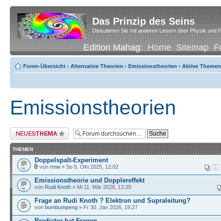
Das Prinzip des Seins
Diskutieren Sie mit anderen Lesern über Physik und P
Edition Mahag:
Home
Sitemap
F
Foren-Übersicht
‹
Alternative Theorien
‹
Emissionstheorien
•
Aktive Themen
Emissionstheorien
Neues Thema erstellen
THEMEN
Doppelspalt-Experiment
von
rmw
» So 5. Okt 2025, 12:02
1
Emissionstheorie und Dopplereffekt
von
Rudi Knoth
» Mi 11. Mär 2026, 13:25
Frage an Rudi Knoth ? Elektron und Supraleitung?
von
bumbumpeng
» Fr 30. Jan 2026, 19:27
Predictor hat Fragen