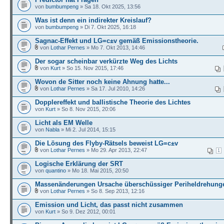
von
bumbumpeng
» Sa 18. Okt 2025, 13:56
Was ist denn ein indirekter Kreislauf?
von
bumbumpeng
» Di 7. Okt 2025, 16:18
Sagnac-Effekt und LG=c±v gemäß Emissionstheorie.
von
Lothar Pernes
» Mo 7. Okt 2013, 14:46
Der sogar scheinbar verkürzte Weg des Lichts
von
Kurt
» So 15. Nov 2015, 17:46
Wovon de Sitter noch keine Ahnung hatte...
von
Lothar Pernes
» Sa 17. Jul 2010, 14:26
Dopplereffekt und ballistische Theorie des Lichtes
von
Kurt
» So 8. Nov 2015, 20:06
Licht als EM Welle
von
Nabla
» Mi 2. Jul 2014, 15:15
Die Lösung des Flyby-Rätsels beweist LG=c±v
von
Lothar Pernes
» Mo 29. Apr 2013, 22:47
1
Logische Erklärung der SRT
von
quantino
» Mo 18. Mai 2015, 20:50
Massenänderungen Ursache überschüssiger Periheldrehung
von
Lothar Pernes
» So 8. Sep 2013, 12:16
Emission und Licht, das passt nicht zusammen
von
Kurt
» So 9. Dez 2012, 00:01