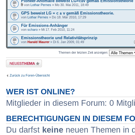
Pioneer-Anomalie beweist LG=c±v gemäß Emissionstheorie
von
Lothar Pernes
» Mo 30. Mai 2011, 18:49
GPS beweist LG = c ± v gemäß Emissionstheorie.
von
Lothar Pernes
» Do 18. Mär 2010, 17:29
Für Emissions-Anhänger
von
scharo
» Mi 17. Feb 2010, 11:24
Emissionstheorie und Relativitätsprinzip
von
Harald Maurer
» Di 6. Jan 2009, 01:49
Themen der letzten Zeit anzeigen:
Neues Thema erstellen
Zurück zu Foren-Übersicht
WER IST ONLINE?
Mitglieder in diesem Forum: 0 Mitg
BERECHTIGUNGEN IN DIESEM F
Du darfst
keine
neuen Themen in d