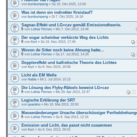
von
bumbumpeng
» Sa 18. Okt 2025, 13:56
Was ist denn ein indirekter Kreislauf?
von
bumbumpeng
» Di 7. Okt 2025, 16:18
Sagnac-Effekt und LG=c±v gemäß Emissionstheorie.
von
Lothar Pernes
» Mo 7. Okt 2013, 14:46
Der sogar scheinbar verkürzte Weg des Lichts
von
Kurt
» So 15. Nov 2015, 17:46
Wovon de Sitter noch keine Ahnung hatte...
von
Lothar Pernes
» Sa 17. Jul 2010, 14:26
Dopplereffekt und ballistische Theorie des Lichtes
von
Kurt
» So 8. Nov 2015, 20:06
Licht als EM Welle
von
Nabla
» Mi 2. Jul 2014, 15:15
Die Lösung des Flyby-Rätsels beweist LG=c±v
von
Lothar Pernes
» Mo 29. Apr 2013, 22:47
1
Logische Erklärung der SRT
von
quantino
» Mo 18. Mai 2015, 20:50
Massenänderungen Ursache überschüssiger Periheldrehung
von
Lothar Pernes
» So 8. Sep 2013, 12:16
Emission und Licht, das passt nicht zusammen
von
Kurt
» So 9. Dez 2012, 00:01