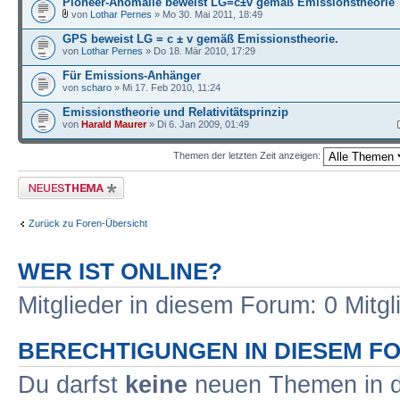
Pioneer-Anomalie beweist LG=c±v gemäß Emissionstheorie
von
Lothar Pernes
» Mo 30. Mai 2011, 18:49
GPS beweist LG = c ± v gemäß Emissionstheorie.
von
Lothar Pernes
» Do 18. Mär 2010, 17:29
Für Emissions-Anhänger
von
scharo
» Mi 17. Feb 2010, 11:24
Emissionstheorie und Relativitätsprinzip
von
Harald Maurer
» Di 6. Jan 2009, 01:49
Themen der letzten Zeit anzeigen:
Neues Thema erstellen
Zurück zu Foren-Übersicht
WER IST ONLINE?
Mitglieder in diesem Forum: 0 Mitg
BERECHTIGUNGEN IN DIESEM F
Du darfst
keine
neuen Themen in d