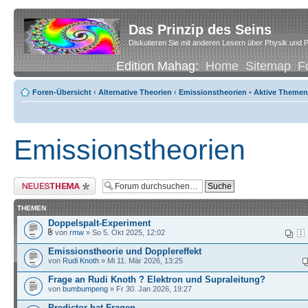
Das Prinzip des Seins
Diskutieren Sie mit anderen Lesern über Physik und P
Edition Mahag:
Home
Sitemap
F
Foren-Übersicht
‹
Alternative Theorien
‹
Emissionstheorien
•
Aktive Themen
Emissionstheorien
Neues Thema erstellen
THEMEN
Doppelspalt-Experiment
von
rmw
» So 5. Okt 2025, 12:02
1
Emissionstheorie und Dopplereffekt
von
Rudi Knoth
» Mi 11. Mär 2026, 13:25
Frage an Rudi Knoth ? Elektron und Supraleitung?
von
bumbumpeng
» Fr 30. Jan 2026, 19:27
Predictor hat Fragen