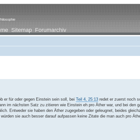
hilosophie
ome
Sitemap
Forumarchiv
 er für oder gegen Einstein sein soll, bei
Teil 4, 25:13
redet er zuerst noch s
ann im nächsten Satz zu zitieren wie Einstein eh pro Äther war, und bei den 
hnlich. Entweder sie haben den Äther zugegeben oder geleugnet, beides gleichz
rden sie auch besser darauf aufpassen keine Zitate die man auch pro Äther