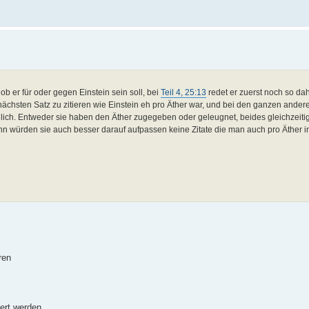
b er für oder gegen Einstein sein soll, bei
Teil 4, 25:13
redet er zuerst noch so dah
ächsten Satz zu zitieren wie Einstein eh pro Äther war, und bei den ganzen ander
hnlich. Entweder sie haben den Äther zugegeben oder geleugnet, beides gleichzeitig
würden sie auch besser darauf aufpassen keine Zitate die man auch pro Äther in
ren
ert werden