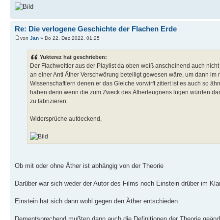
Re: Die verlogene Geschichte der Flachen Erde
von
Jan
» Do 22. Dez 2022, 01:25
Yukterez hat geschrieben:
Der Flachweltler aus der Playlist da oben weiß anscheinend auch nicht o
an einer Anti Äther Verschwörung beteiligt gewesen wäre, um dann im n
Wissenschaftlern denen er das Gleiche vorwirft zitiert ist es auch so ä
haben denn wenn die zum Zweck des Ätherleugnens lügen würden dann 
zu fabrizieren.
Widersprüche aufdeckend,
Ob mit oder ohne Äther ist abhängig von der Theorie
Darüber war sich weder der Autor des Films noch Einstein drüber im Kla
Einstein hat sich dann wohl gegen den Äther entschieden
Dementsprechend mußten dann auch die Definitionen der Theorie geänd