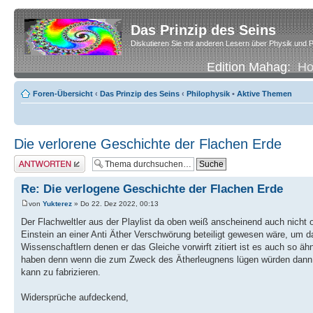
Das Prinzip des Seins
Diskutieren Sie mit anderen Lesern über Physik und P
Edition Mahag:
H
Foren-Übersicht
‹
Das Prinzip des Seins
‹
Philophysik
•
Aktive Themen
Die verlorene Geschichte der Flachen Erde
Antwort erstellen
Re: Die verlogene Geschichte der Flachen Erde
von
Yukterez
» Do 22. Dez 2022, 00:13
Der Flachweltler aus der Playlist da oben weiß anscheinend auch nicht ob
Einstein an einer Anti Äther Verschwörung beteiligt gewesen wäre, um d
Wissenschaftlern denen er das Gleiche vorwirft zitiert ist es auch so ä
haben denn wenn die zum Zweck des Ätherleugnens lügen würden dann wü
kann zu fabrizieren.
Widersprüche aufdeckend,