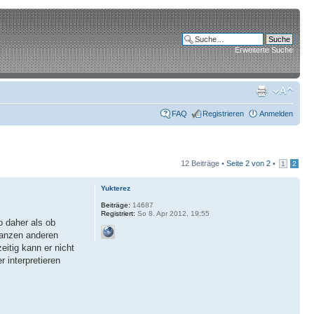
Erweiterte Suche
FAQ
Registrieren
Anmelden
12 Beiträge •
Seite
2
von
2
•
1
2
Yukterez
Beiträge:
14687
Registriert:
So 8. Apr 2012, 19:55
o daher als ob
ganzen anderen
eitig kann er nicht
 interpretieren