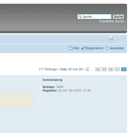
Erweiterte Suche
FAQ
Registrieren
Anmelden
177 Beiträge •
Seite
18
von
18
•
...
1
14
15
16
17
18
bumbumpeng
Beiträge:
7829
Registriert:
So 18. Okt 2020, 17:48