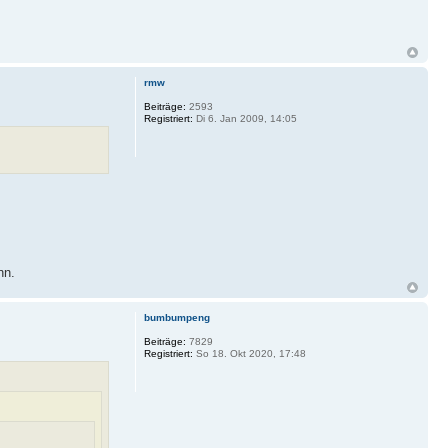
rmw
Beiträge:
2593
Registriert:
Di 6. Jan 2009, 14:05
nn.
bumbumpeng
Beiträge:
7829
Registriert:
So 18. Okt 2020, 17:48