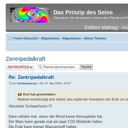
Das Prinzip des Seins
Diskutieren Sie mit anderen Lesern über Physik und P
Edition Mahag:
H
Foren-Übersicht
‹
Allgemeines
‹
Allgemeines
•
Aktive Themen
Zentripedalkraft
Antwort erstellen
Re: Zentripedalkraft
von
bumbumpeng
» Do 14. Mai 2026, 18:07
Kurt hat geschrieben:
Materie eschleunigt sich selbst, das ergibt die Kreisbahn der Erde um 
Absoluter Schwachsinn !!!
Dann erkläre mal, wieso der Mond keine Atmosphäre hat.
Der Mars kann gerade mal ein paar CO2 Moleküle halten.
Die Erde kann keinen Wasserstoff halten.