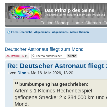
Das Prinzip des Seins
Diskutieren Sie mit anderen Lesern über Physik und P
Edition Mahag:
Home
Sitemap
F
Foren-Übersicht
‹
Allgemeines
‹
Allgemeines
•
Aktive Themen
Deutscher Astronaut fliegt zum Mond
Antwort erstellen
Re: Deutscher Astronaut flieg
von
Dino
» Mo 16. Mär 2026, 18:20
bumbumpeng hat geschrieben:
Artemis 1 Kleines Rechenbeispiel:
geflogene Strecke: 2 x 384.000 km und 
Mond.