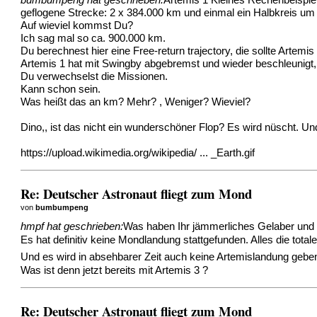
bumbumpeng hat geschrieben:
Artemis 1 Kleines Rechenbeispiel
geflogene Strecke: 2 x 384.000 km und einmal ein Halbkreis u
Auf wieviel kommst Du?
Ich sag mal so ca. 900.000 km.
Du berechnest hier eine Free-return trajectory, die sollte Artemis 
Artemis 1 hat mit Swingby abgebremst und wieder beschleunigt,
Du verwechselst die Missionen.
Kann schon sein.
Was heißt das an km? Mehr? , Weniger? Wieviel?
Dino,, ist das nicht ein wunderschöner Flop? Es wird nüscht. Und
https://upload.wikimedia.org/wikipedia/ ... _Earth.gif
Re: Deutscher Astronaut fliegt zum Mond
von
bumbumpeng
hmpf hat geschrieben:
Was haben Ihr jämmerliches Gelaber und I
Es hat definitiv keine Mondlandung stattgefunden. Alles die total
Und es wird in absehbarer Zeit auch keine Artemislandung geben
Was ist denn jetzt bereits mit Artemis 3 ?
Re: Deutscher Astronaut fliegt zum Mond