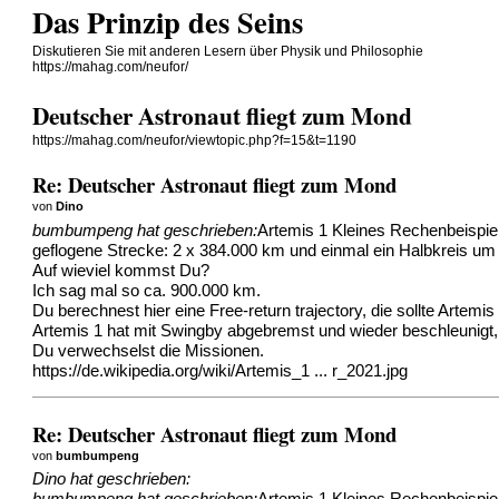
Das Prinzip des Seins
Diskutieren Sie mit anderen Lesern über Physik und Philosophie
https://mahag.com/neufor/
Deutscher Astronaut fliegt zum Mond
https://mahag.com/neufor/viewtopic.php?f=15&t=1190
Re: Deutscher Astronaut fliegt zum Mond
von
Dino
bumbumpeng hat geschrieben:
Artemis 1 Kleines Rechenbeispiel
geflogene Strecke: 2 x 384.000 km und einmal ein Halbkreis u
Auf wieviel kommst Du?
Ich sag mal so ca. 900.000 km.
Du berechnest hier eine Free-return trajectory, die sollte Artemis 
Artemis 1 hat mit Swingby abgebremst und wieder beschleunigt,
Du verwechselst die Missionen.
https://de.wikipedia.org/wiki/Artemis_1 ... r_2021.jpg
Re: Deutscher Astronaut fliegt zum Mond
von
bumbumpeng
Dino hat geschrieben: