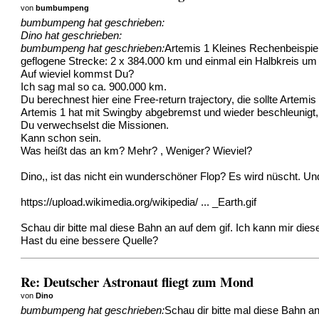
von
bumbumpeng
bumbumpeng hat geschrieben:
Dino hat geschrieben:
bumbumpeng hat geschrieben:
Artemis 1 Kleines Rechenbeispiel
geflogene Strecke: 2 x 384.000 km und einmal ein Halbkreis u
Auf wieviel kommst Du?
Ich sag mal so ca. 900.000 km.
Du berechnest hier eine Free-return trajectory, die sollte Artemis 
Artemis 1 hat mit Swingby abgebremst und wieder beschleunigt,
Du verwechselst die Missionen.
Kann schon sein.
Was heißt das an km? Mehr? , Weniger? Wieviel?
Dino,, ist das nicht ein wunderschöner Flop? Es wird nüscht. Und
https://upload.wikimedia.org/wikipedia/ ... _Earth.gif
Schau dir bitte mal diese Bahn an auf dem gif. Ich kann mir dies
Hast du eine bessere Quelle?
Re: Deutscher Astronaut fliegt zum Mond
von
Dino
bumbumpeng hat geschrieben:
Schau dir bitte mal diese Bahn an