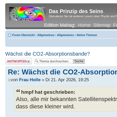
Das Prinzip des Seins
Diskutieren Sie mit anderen Lesern über Physik und P
Edition Mahag:
Home
Sitemap
F
Foren-Übersicht
‹
Allgemeines
‹
Allgemeines
•
Aktive Themen
Wächst die CO2-Absorptionsbande?
Antwort erstellen
Re: Wächst die CO2-Absorpti
von
Frau Holle
» Di 21. Apr 2026, 19:25
hmpf hat geschrieben:
Also, alle mir bekannten Satellitenspek
dass diese kleiner wird.