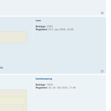
rmw
Beiträge:
2593
Registriert:
Di 6. Jan 2009, 14:05
nn.
bumbumpeng
Beiträge:
7829
Registriert:
So 18. Okt 2020, 17:48