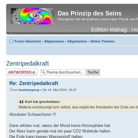
Das Prinzip des Seins
Diskutieren Sie mit anderen Lesern über Physik und P
Edition Mahag:
H
Foren-Übersicht
‹
Allgemeines
‹
Allgemeines
•
Aktive Themen
Zentripedalkraft
Antwort erstellen
Re: Zentripedalkraft
von
bumbumpeng
» Do 14. Mai 2026, 18:07
Kurt hat geschrieben:
Materie eschleunigt sich selbst, das ergibt die Kreisbahn der Erde um 
Absoluter Schwachsinn !!!
Dann erkläre mal, wieso der Mond keine Atmosphäre hat.
Der Mars kann gerade mal ein paar CO2 Moleküle halten.
Die Erde kann keinen Wasserstoff halten.