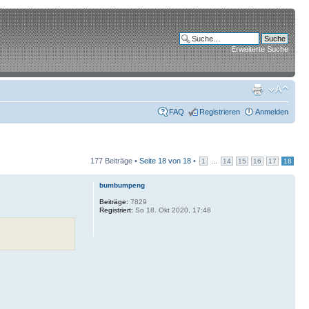
Erweiterte Suche
FAQ
Registrieren
Anmelden
177 Beiträge •
Seite
18
von
18
•
...
1
14
15
16
17
18
bumbumpeng
Beiträge:
7829
Registriert:
So 18. Okt 2020, 17:48