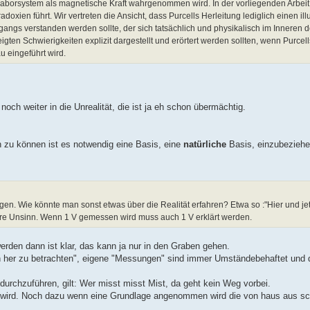
 Laborsystem als magnetische Kraft wahrgenommen wird. In der vorliegenden Arbeit 
doxien führt. Wir vertreten die Ansicht, dass Purcells Herleitung lediglich einen ill
rgangs verstanden werden sollte, der sich tatsächlich und physikalisch im Inneren 
gten Schwierigkeiten explizit dargestellt und erörtert werden sollten, wenn Purcel
 eingeführt wird.
och weiter in die Unrealität, die ist ja eh schon übermächtig.
 zu können ist es notwendig eine Basis, eine
natürliche
Basis, einzubeziehe
gen. Wie könnte man sonst etwas über die Realität erfahren? Etwa so :"Hier und je
äre Unsinn. Wenn 1 V gemessen wird muss auch 1 V erklärt werden.
rden dann ist klar, das kann ja nur in den Graben gehen.
en her zu betrachten", eigene "Messungen" sind immer Umständebehaftet und 
urchzuführen, gilt: Wer misst misst Mist, da geht kein Weg vorbei.
igt wird. Noch dazu wenn eine Grundlage angenommen wird die von haus aus s