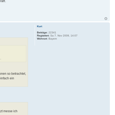
raft.
Kurt
Beiträge:
22341
Registriert:
Sa 7. Nov 2009, 14:07
Wohnort:
Bayern
.
nen so betrachtet,
infach ein
tzt messe ich