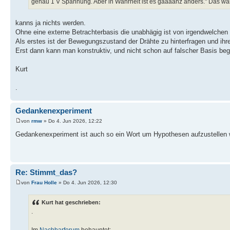
genau 1 V Spannung. Aber in Wahrheit ist es gaaaanz anders." Das w
kanns ja nichts werden.
Ohne eine externe Betrachterbasis die unabhägig ist von irgendwelchen "
Als erstes ist der Bewegungszustand der Drähte zu hinterfragen und ihr
Erst dann kann man konstruktiv, und nicht schon auf falscher Basis be
Kurt
.
Gedankenexperiment
von
rmw
» Do 4. Jun 2026, 12:22
Gedankenexperiment ist auch so ein Wort um Hypothesen aufzustellen w
Re: Stimmt_das?
von
Frau Holle
» Do 4. Jun 2026, 12:30
Kurt hat geschrieben:
.