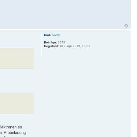
Rudi Knoth
Beiträge:
3975
Registriert:
Di 9. Apr 2019, 18:31
lektronen so
er Probeladung