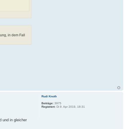
ung, in dem Fall
Rudi Knoth
Beiträge:
3975
Registriert:
Di 9. Apr 2019, 18:31
 und in gleicher