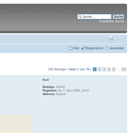
Erweiterte Suche
FAQ
Registrieren
Anmelden
756 Beiträge •
Seite
1
von
76
•
...
1
2
3
4
5
76
Kurt
Beiträge:
22341
Registriert:
Sa 7. Nov 2009, 14:07
Wohnort:
Bayern