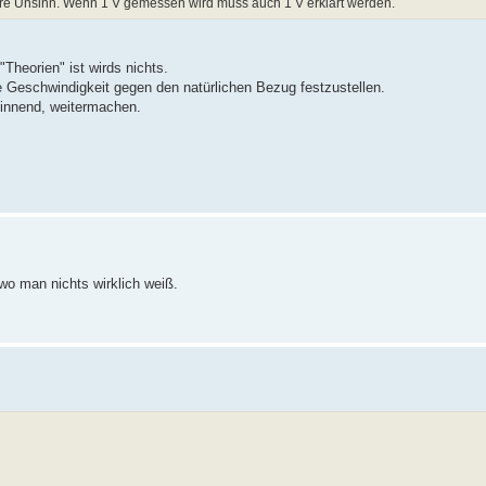
äre Unsinn. Wenn 1 V gemessen wird muss auch 1 V erklärt werden.
Theorien" ist wirds nichts.
e Geschwindigkeit gegen den natürlichen Bezug festzustellen.
ginnend, weitermachen.
o man nichts wirklich weiß.