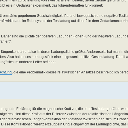
eriment zur Anziehung von zwei parallelen Leitern, deren Ströme gleich sind un
g gibt es ein Gedankenexperiment, das folgendermaßen funktioniert:
e Stromstärke gegebenen Geschwindigkeit. Parallel bewegt sich eine negative Testl
raft wirkt dann im Ruhesystem der Testladung auf diese? In dem Gedankenexperim
l. Daher sind die Dichte der positiven Ladungen (Ionen) und der negativen Ladung
ahiert".
 längenkontrahiert also ist deren Ladungsdichte größer. Andererseits hat man in
ters. Also hat dieses Leitungsstück eine insgesamt positive Gesamtladung. Damit 
ung" sich im anderen Leiter befindet.
rachtung
, die eine Problematik dieses relativistischen Ansatzes beschreibt. Ich per
egende Erklärung für die magnetische Kraft vor, die eine Testladung erfährt, welc
ge resultiert diese Kraft aus der Differenz zwischen der relativistischen Längenko
der relativistischen Längenkontraktion der Abstände zwischen den sich im Drah
Diese Kontraktionsdifferenz erzeugt ein Ungleichgewicht der Ladungsdichte, da