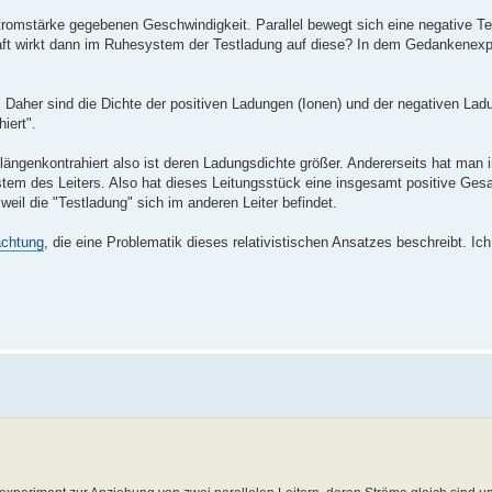
 Stromstärke gegebenen Geschwindigkeit. Parallel bewegt sich eine negative T
aft wirkt dann im Ruhesystem der Testladung auf diese? In dem Gedankenexp
. Daher sind die Dichte der positiven Ladungen (Ionen) und der negativen Lad
iert".
ängenkontrahiert also ist deren Ladungsdichte größer. Andererseits hat man 
tem des Leiters. Also hat dieses Leitungsstück eine insgesamt positive Ges
eil die "Testladung" sich im anderen Leiter befindet.
achtung
, die eine Problematik dieses relativistischen Ansatzes beschreibt. Ich