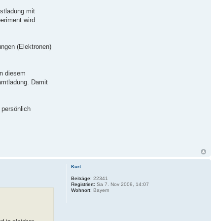
estladung mit
eriment wird
ungen (Elektronen)
in diesem
amtladung. Damit
 persönlich
Kurt
Beiträge:
22341
Registriert:
Sa 7. Nov 2009, 14:07
Wohnort:
Bayern