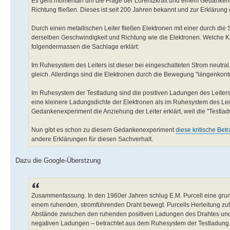
Es geht momentan um die Frage der Lorentzkraft und einem Gedankenexp
Richtung fließen. Dieses ist seit 200 Jahren bekannt und zur Erklärun
Durch einen metallischen Leiter fließen Elektronen mit einer durch di
derselben Geschwindigkeit und Richtung wie die Elektronen. Welche K
folgendermassen die Sachlage erklärt:
Im Ruhesystem des Leiters ist dieser bei eingeschalteten Strom neutra
gleich. Allerdings sind die Elektronen durch die Bewegung "längenkontr
Im Ruhesystem der Testladung sind die positiven Ladungen des Leiters
eine kleinere Ladungsdichte der Elektronen als im Ruhesystem des Lei
Gedankenexperiment die Anziehung der Leiter erklärt, weil die "Testlad
Nun gibt es schon zu diesem Gedankenexperiment
diese kritische Bet
andere Erklärungen für diesen Sachverhalt.
Dazu die Google-Überstzung
Zusammenfassung. In den 1960er Jahren schlug E.M. Purcell eine grundl
einem ruhenden, stromführenden Draht bewegt. Purcells Herleitung zufol
Abstände zwischen den ruhenden positiven Ladungen des Drahtes und 
negativen Ladungen – betrachtet aus dem Ruhesystem der Testladung. 