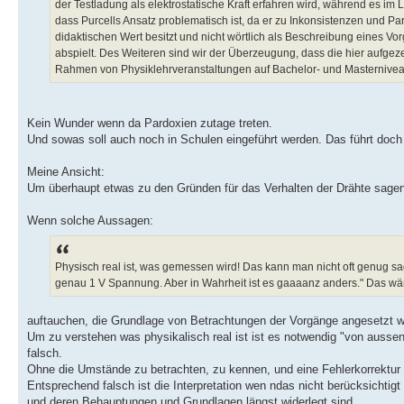
der Testladung als elektrostatische Kraft erfahren wird, während es im
dass Purcells Ansatz problematisch ist, da er zu Inkonsistenzen und Para
didaktischen Wert besitzt und nicht wörtlich als Beschreibung eines Vo
abspielt. Des Weiteren sind wir der Überzeugung, dass die hier aufgezei
Rahmen von Physiklehrveranstaltungen auf Bachelor- und Masterniveau
Kein Wunder wenn da Pardoxien zutage treten.
Und sowas soll auch noch in Schulen eingeführt werden. Das führt doch n
Meine Ansicht:
Um überhaupt etwas zu den Gründen für das Verhalten der Drähte sagen
Wenn solche Aussagen:
Physisch real ist, was gemessen wird! Das kann man nicht oft genug sa
genau 1 V Spannung. Aber in Wahrheit ist es gaaaanz anders." Das w
auftauchen, die Grundlage von Betrachtungen der Vorgänge angesetzt we
Um zu verstehen was physikalisch real ist ist es notwendig "von auss
falsch.
Ohne die Umstände zu betrachten, zu kennen, und eine Fehlerkorrektur d
Entsprechend falsch ist die Interpretation wen ndas nicht berücksicht
und deren Behauptungen und Grundlagen längst widerlegt sind.