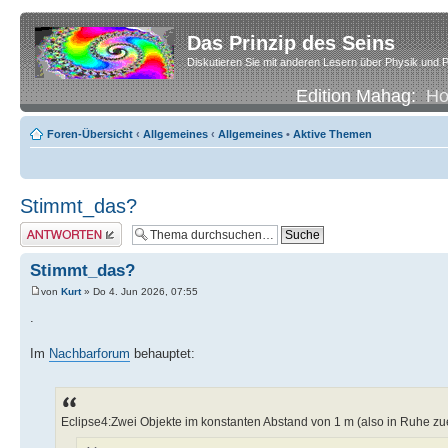
Das Prinzip des Seins
Diskutieren Sie mit anderen Lesern über Physik und P
Edition Mahag:
H
Foren-Übersicht
‹
Allgemeines
‹
Allgemeines
•
Aktive Themen
Stimmt_das?
Antwort erstellen
Stimmt_das?
von
Kurt
» Do 4. Jun 2026, 07:55
.
Im
Nachbarforum
behauptet:
Eclipse4:Zwei Objekte im konstanten Abstand von 1 m (also in Ruhe zu