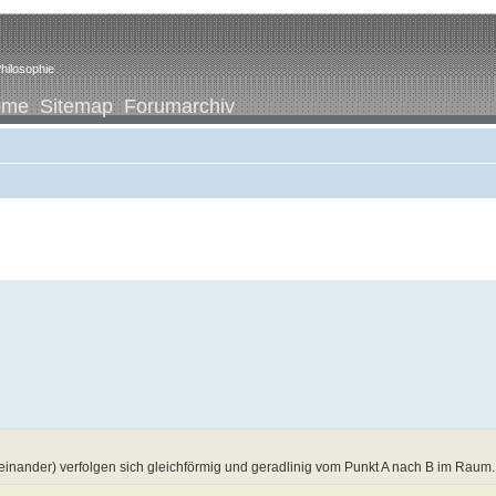
hilosophie
ome
Sitemap
Forumarchiv
einander) verfolgen sich gleichförmig und geradlinig vom Punkt A nach B im Raum.