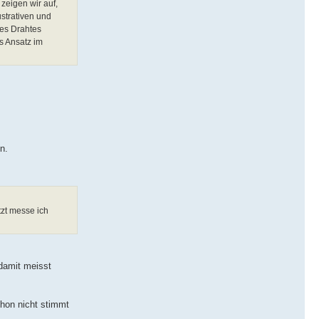
zeigen wir auf,
ustrativen und
des Drahtes
ls Ansatz im
n.
tzt messe ich
damit meisst
chon nicht stimmt