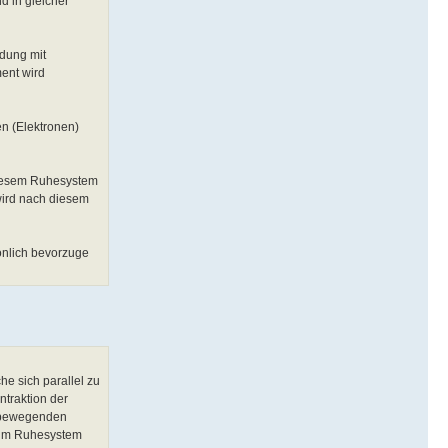
d in gleicher
adung mit
ent wird
en (Elektronen)
 diesem Ruhesystem
wird nach diesem
sönlich bevorzuge
he sich parallel zu
ntraktion der
t bewegenden
s im Ruhesystem