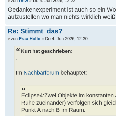
von
rmw
» Do 4. Jun 2026, 12:22
Gedankenexperiment ist auch so ein W
aufzustellen wo man nichts wirklich weiß
Re: Stimmt_das?
von
Frau Holle
» Do 4. Jun 2026, 12:30
Kurt hat geschrieben:
.
Im
Nachbarforum
behauptet:
Eclipse4:Zwei Objekte im konstanten 
Ruhe zueinander) verfolgen sich glei
Punkt A nach B im Raum.