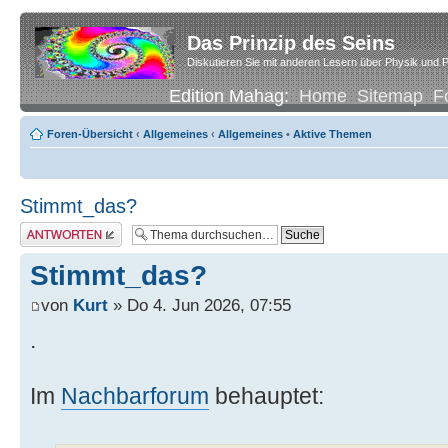
Das Prinzip des Seins
Diskutieren Sie mit anderen Lesern über Physik und P
Edition Mahag:
Home
Sitemap
F
Foren-Übersicht
‹
Allgemeines
‹
Allgemeines
•
Aktive Themen
Stimmt_das?
Antwort erstellen
Stimmt_das?
von
Kurt
» Do 4. Jun 2026, 07:55
.
Im
Nachbarforum
behauptet: