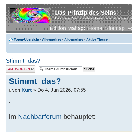
Das Prinzip des Seins
Diskutieren Sie mit anderen Lesern über Physik und P
Edition Mahag:
Home
Sitemap
F
Foren-Übersicht
‹
Allgemeines
‹
Allgemeines
•
Aktive Themen
Stimmt_das?
Antwort erstellen
Stimmt_das?
von
Kurt
» Do 4. Jun 2026, 07:55
.
Im
Nachbarforum
behauptet: