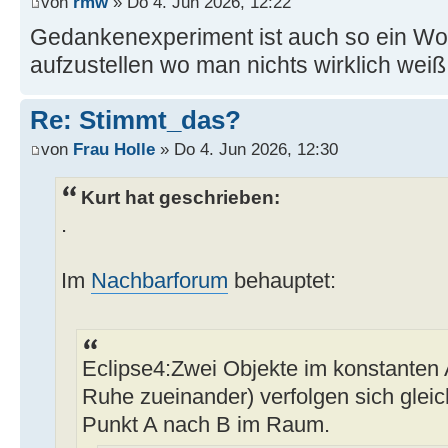
von
rmw
» Do 4. Jun 2026, 12:22
Gedankenexperiment ist auch so ein W
aufzustellen wo man nichts wirklich weiß
Re: Stimmt_das?
von
Frau Holle
» Do 4. Jun 2026, 12:30
Kurt hat geschrieben:
.
Im
Nachbarforum
behauptet:
Eclipse4:Zwei Objekte im konstanten 
Ruhe zueinander) verfolgen sich glei
Punkt A nach B im Raum.