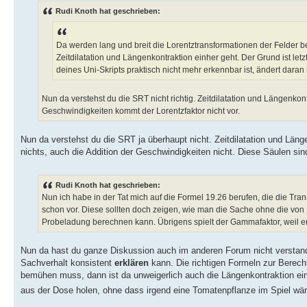
Rudi Knoth hat geschrieben:
Da werden lang und breit die Lorentztransformationen der Felder be
Zeitdilatation und Längenkontraktion einher geht. Der Grund ist let
deines Uni-Skripts praktisch nicht mehr erkennbar ist, ändert daran 
Nun da verstehst du die SRT nicht richtig. Zeitdilatation und Längenkon
Geschwindigkeiten kommt der Lorentzfaktor nicht vor.
Nun da verstehst du die SRT ja überhaupt nicht. Zeitdilatation und Läng
nichts, auch die Addition der Geschwindigkeiten nicht. Diese Säulen si
Rudi Knoth hat geschrieben:
Nun ich habe in der Tat mich auf die Formel 19.26 berufen, die die Tr
schon vor. Diese sollten doch zeigen, wie man die Sache ohne die vo
Probeladung berechnen kann. Übrigens spielt der Gammafaktor, weil er 
Nun da hast du ganze Diskussion auch im anderen Forum nicht verstan
Sachverhalt konsistent
erklären
kann. Die richtigen Formeln zur Berech
bemühen muss, dann ist da unweigerlich auch die Längenkontraktion ein
aus der Dose holen, ohne dass irgend eine Tomatenpflanze im Spiel wäre