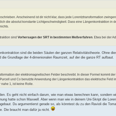
schrieben. Anscheinend ist dir nicht klar, dass jede Lorentztransformation zwingen
ztlich die absolut konstante Lichtgeschwindigkeit. Dass eine Längenkontraktion in 
nichts.
traktion sind
Vorhersagen der SRT in bestimmten Meßverfahren
. Etwa bei der Ad
enkontraktion sind die beiden Säulen der ganzen Relativitätstheorie. Ohne dies
nd die Grundlage der 4-dimenionalen Raumzeit, auf der die ganze RT aufbaut.
ansformation der elektromagnetischen Felder beschreibt. In dieser Formel kommt d
n Purcell und Co benutzte Anwendung der Längenkontraktion das elektrische Feld 
nahe 1, ist keine Rolle.
den. Es geht nicht einfach darum, wie man etwas berechnen kann, sondern 
nung hatte schon Maxwell. Aber wenn man wie in deinem Uni-Skript die Loren
gebaut. Du argumentierst gerade so, als könntest du zu den Ravioli die Tom
. Die braucht man dafür ja nicht.