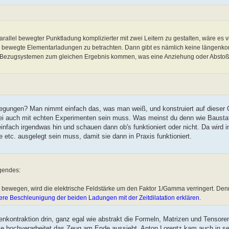
allel bewegter Punktladung komplizierter mit zwei Leitern zu gestalten, wäre es vie
el bewegte Elementarladungen zu betrachten. Dann gibt es nämlich keine längenko
n Bezugsystemen zum gleichen Ergebnis kommen, was eine Anziehung oder Absto
egungen? Man nimmt einfach das, was man weiß, und konstruiert auf dieser 
ei auch mit echten Experimenten sein muss. Was meinst du denn wie Baustat
infach irgendwas hin und schauen dann ob's funktioniert oder nicht. Da wird i
tc. ausgelegt sein muss, damit sie dann in Praxis funktioniert.
gendes:
e bewegen, wird die elektrische Feldstärke um den Faktor 1/Gamma verringert. De
ere Beschleunigung der beiden Ladungen mit der Zeitdilatation erklären.
genkontraktion drin, ganz egal wie abstrakt die Formeln, Matrizen und Tenso
ie hochverarbeitet das Zeug am Ende aussieht. Anton Lorentz kam auch in se