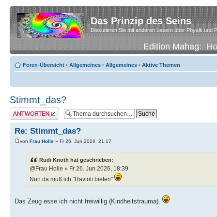
Das Prinzip des Seins
Diskutieren Sie mit anderen Lesern über Physik und P
Edition Mahag:
H
Foren-Übersicht
‹
Allgemeines
‹
Allgemeines
•
Aktive Themen
Stimmt_das?
Antwort erstellen
Re: Stimmt_das?
von
Frau Holle
» Fr 26. Jun 2026, 21:17
Rudi Knoth hat geschrieben:
@Frau Holle » Fr 26. Jun 2026, 18:39
Nun da muß ich "Ravioli bieten"
.
Das Zeug esse ich nicht freiwillig (Kindheitstrauma).