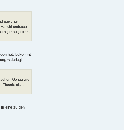
ndlage unter
, Maschinenbauer,
enten genau geplant
ieben hat, bekommt
ung widerlegt.
aussehen. Genau wie
r-Theorie nicht
in eine zu den