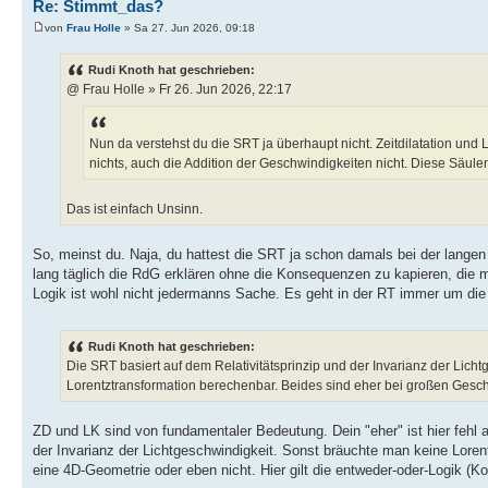
Re: Stimmt_das?
von
Frau Holle
» Sa 27. Jun 2026, 09:18
Rudi Knoth hat geschrieben:
@ Frau Holle » Fr 26. Jun 2026, 22:17
Nun da verstehst du die SRT ja überhaupt nicht. Zeitdilatation und
nichts, auch die Addition der Geschwindigkeiten nicht. Diese Säul
Das ist einfach Unsinn.
So, meinst du. Naja, du hattest die SRT ja schon damals bei der langen D
lang täglich die RdG erklären ohne die Konsequenzen zu kapieren, die m
Logik ist wohl nicht jedermanns Sache. Es geht in der RT immer um die
Rudi Knoth hat geschrieben:
Die SRT basiert auf dem Relativitätsprinzip und der Invarianz der Lich
Lorentztransformation berechenbar. Beides sind eher bei großen Gesc
ZD und LK sind von fundamentaler Bedeutung. Dein "eher" ist hier fehl
der Invarianz der Lichtgeschwindigkeit. Sonst bräuchte man keine Loren
eine 4D-Geometrie oder eben nicht. Hier gilt die entweder-oder-Logik (Ko