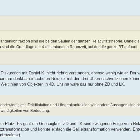
 Längenkontraktion sind die beiden Säulen der ganzen Relativitätstheorie. Ohne die
en sind die Grundlage der 4-dimenionalen Raumzeit, auf der die ganze RT aufbaut.
iskussion mit Daniel K. nicht richtig verstanden, ebenso wenig wie er. Der wo
an am denkbar einfachsten Beispiel mit den drei Uhren nachvollziehen können
 Weltlinien von Objekten in 4D. Unsinn wäre das nur ohne ZD und LK.
tgeschwindigkeit. Zeitdilatation und Längenkontraktion wie andere Aussagen sind d
hwindigkeiten von Bedeutung.
 am Platz. Es geht um Genauigkeit. ZD und LK sind zwingende Folge vom Relat
tztransformation und könnte einfach die Galileitransformation verwenden. Ent
ntravalenz).