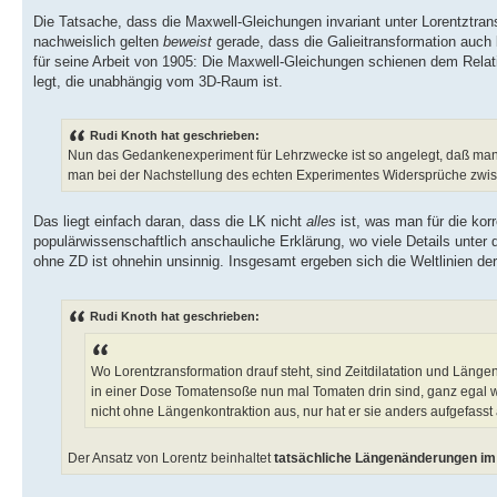
Die Tatsache, dass die Maxwell-Gleichungen invariant unter Lorentztra
nachweislich gelten
beweist
gerade, dass die Galieitransformation auch 
für seine Arbeit von 1905: Die Maxwell-Gleichungen schienen dem Relat
legt, die unabhängig vom 3D-Raum ist.
Rudi Knoth hat geschrieben:
Nun das Gedankenexperiment für Lehrzwecke ist so angelegt, daß man
man bei der Nachstellung des echten Experimentes Widersprüche zwisc
Das liegt einfach daran, dass die LK nicht
alles
ist, was man für die kor
populärwissenschaftlich anschauliche Erklärung, wo viele Details unter 
ohne ZD ist ohnehin unsinnig. Insgesamt ergeben sich die Weltlinien de
Rudi Knoth hat geschrieben:
Wo Lorentzransformation drauf steht, sind Zeitdilatation und Läng
in einer Dose Tomatensoße nun mal Tomaten drin sind, ganz egal w
nicht ohne Längenkontraktion aus, nur hat er sie anders aufgefasst 
Der Ansatz von Lorentz beinhaltet
tatsächliche Längenänderungen i