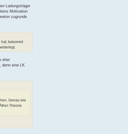
den Ladungsträger
teins Motivation
 Newton zugrunde
n hat, bekommt
widerlegt.
e eher
r, denn eine LK
sehen. Genau wie
Äther-Theorie