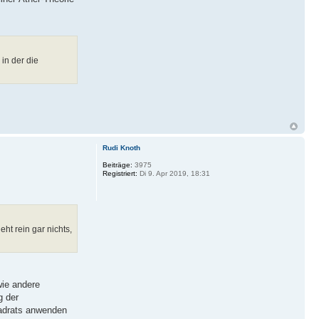
in der die
Rudi Knoth
Beiträge:
3975
Registriert:
Di 9. Apr 2019, 18:31
ht rein gar nichts,
wie andere
g der
uadrats anwenden