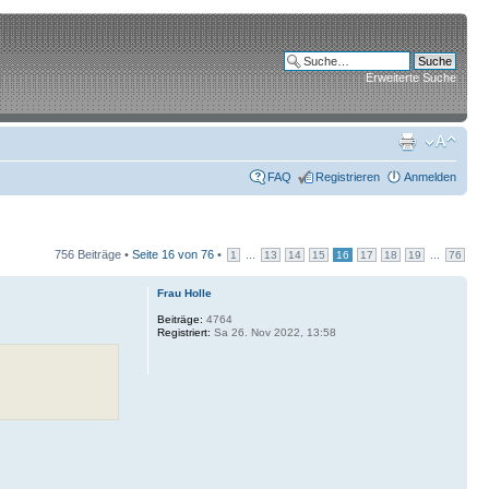
Erweiterte Suche
FAQ
Registrieren
Anmelden
756 Beiträge •
Seite
16
von
76
•
...
...
1
13
14
15
16
17
18
19
76
Frau Holle
Beiträge:
4764
Registriert:
Sa 26. Nov 2022, 13:58