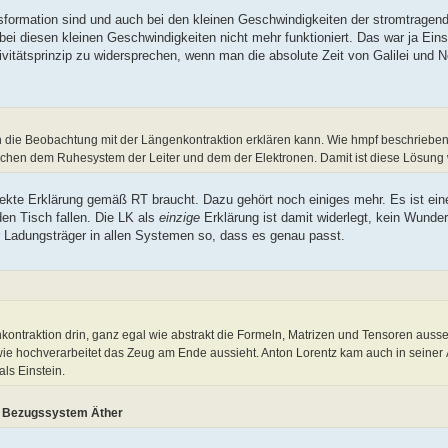
nsformation sind und auch bei den kleinen Geschwindigkeiten der stromtragen
bei diesen kleinen Geschwindigkeiten nicht mehr funktioniert. Das war ja Eins
ivitätsprinzip zu widersprechen, wenn man die absolute Zeit von Galilei und
 die Beobachtung mit der Längenkontraktion erklären kann. Wie hmpf beschriebe
hen dem Ruhesystem der Leiter und dem der Elektronen. Damit ist diese Lösung 
rekte Erklärung gemäß RT braucht. Dazu gehört noch einiges mehr. Es ist ein
den Tisch fallen. Die LK als
einzige
Erklärung ist damit widerlegt, kein Wunde
r Ladungsträger in allen Systemen so, dass es genau passt.
enkontraktion drin, ganz egal wie abstrakt die Formeln, Matrizen und Tensoren aus
ie hochverarbeitet das Zeug am Ende aussieht. Anton Lorentz kam auch in seiner 
als Einstein.
m Bezugssystem Äther