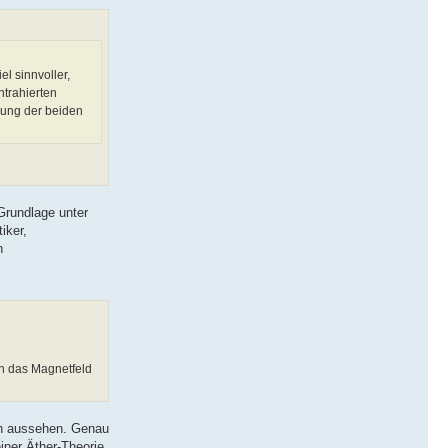
l sinnvoller,
ntrahierten
ßung der beiden
Grundlage unter
iker,
n
nn das Magnetfeld
ren aussehen. Genau
iner Äther-Theorie