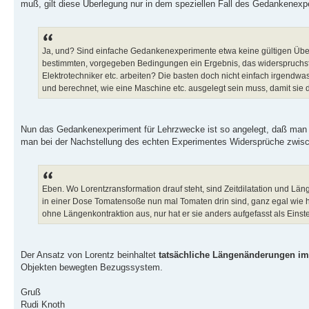
muß, gilt diese Überlegung nur in dem speziellen Fall des Gedankenexp
Ja, und? Sind einfache Gedankenexperimente etwa keine gültigen Über
bestimmten, vorgegeben Bedingungen ein Ergebnis, das widerspruchsf
Elektrotechniker etc. arbeiten? Die basten doch nicht einfach irgendw
und berechnet, wie eine Maschine etc. ausgelegt sein muss, damit sie da
Nun das Gedankenexperiment für Lehrzwecke ist so angelegt, daß man 
man bei der Nachstellung des echten Experimentes Widersprüche zwisch
Eben. Wo Lorentzransformation drauf steht, sind Zeitdilatation und Lä
in einer Dose Tomatensoße nun mal Tomaten drin sind, ganz egal wie h
ohne Längenkontraktion aus, nur hat er sie anders aufgefasst als Einste
Der Ansatz von Lorentz beinhaltet
tatsächliche Längenänderungen i
Objekten bewegten Bezugssystem.
Gruß
Rudi Knoth