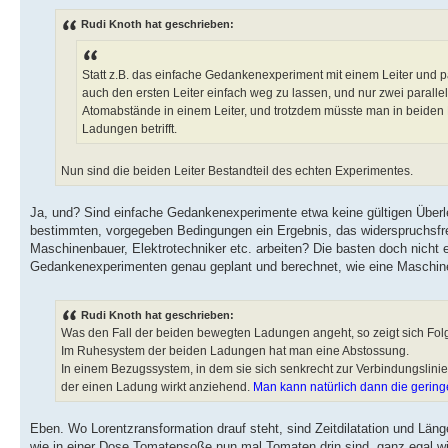
Rudi Knoth hat geschrieben:
Statt z.B. das einfache Gedankenexperiment mit einem Leiter und par
auch den ersten Leiter einfach weg zu lassen, und nur zwei parall
Atomabstände in einem Leiter, und trotzdem müsste man in beide
Ladungen betrifft.
Nun sind die beiden Leiter Bestandteil des echten Experimentes.
Ja, und? Sind einfache Gedankenexperimente etwa keine gültigen Überl
bestimmten, vorgegeben Bedingungen ein Ergebnis, das widerspruchsfr
Maschinenbauer, Elektrotechniker etc. arbeiten? Die basten doch nicht e
Gedankenexperimenten genau geplant und berechnet, wie eine Maschine e
Rudi Knoth hat geschrieben:
Was den Fall der beiden bewegten Ladungen angeht, so zeigt sich Fol
Im Ruhesystem der beiden Ladungen hat man eine Abstossung.
In einem Bezugssystem, in dem sie sich senkrecht zur Verbindungslini
der einen Ladung wirkt anziehend.
Man kann natürlich dann die gering
Eben. Wo Lorentzransformation drauf steht, sind Zeitdilatation und Län
wie in einer Dose Tomatensoße nun mal Tomaten drin sind, ganz egal w