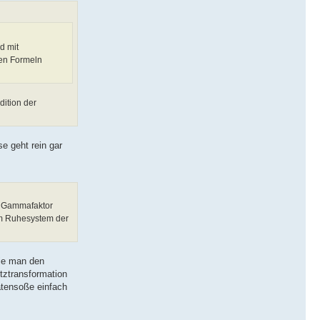
d mit
den Formeln
dition der
e geht rein gar
er Gammafaktor
im Ruhesystem der
wie man den
tztransformation
atensoße einfach