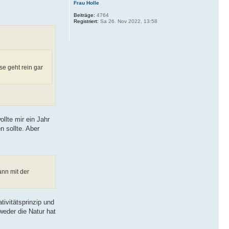
Frau Holle
Beiträge:
4764
Registriert:
Sa 26. Nov 2022, 13:58
se geht rein gar
llte mir ein Jahr
 sollte. Aber
ann mit der
ivitätsprinzip und
weder die Natur hat