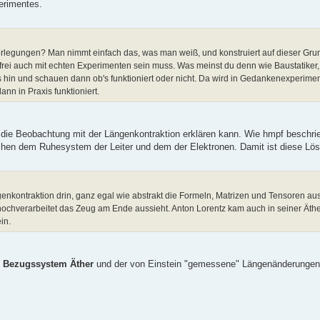
erimentes.
legungen? Man nimmt einfach das, was man weiß, und konstruiert auf dieser Gru
rei auch mit echten Experimenten sein muss. Was meinst du denn wie Baustatiker
as hin und schauen dann ob's funktioniert oder nicht. Da wird in Gedankenexperim
nn in Praxis funktioniert.
die Beobachtung mit der Längenkontraktion erklären kann. Wie hmpf beschr
en dem Ruhesystem der Leiter und dem der Elektronen. Damit ist diese Lös
ngenkontraktion drin, ganz egal wie abstrakt die Formeln, Matrizen und Tensoren 
ochverarbeitet das Zeug am Ende aussieht. Anton Lorentz kam auch in seiner Äthe
in.
m Bezugssystem Äther
und der von Einstein "gemessene" Längenänderungen 