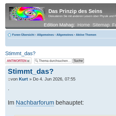
Das Prinzip des Seins
Diskutieren Sie mit anderen Lesern über Physik und P
Edition Mahag:
Home
Sitemap
F
Foren-Übersicht
‹
Allgemeines
‹
Allgemeines
•
Aktive Themen
Stimmt_das?
Antwort erstellen
Stimmt_das?
von
Kurt
» Do 4. Jun 2026, 07:55
.
Im
Nachbarforum
behauptet: