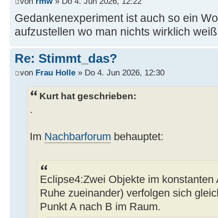
von
rmw
» Do 4. Jun 2026, 12:22
Gedankenexperiment ist auch so ein W
aufzustellen wo man nichts wirklich weiß
Re: Stimmt_das?
von
Frau Holle
» Do 4. Jun 2026, 12:30
Kurt hat geschrieben:
.
Im
Nachbarforum
behauptet:
Eclipse4:Zwei Objekte im konstanten 
Ruhe zueinander) verfolgen sich glei
Punkt A nach B im Raum.