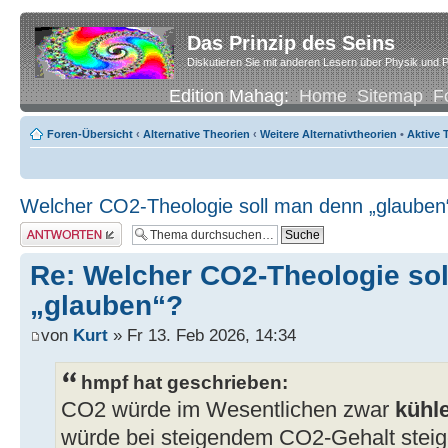
Das Prinzip des Seins
Diskutieren Sie mit anderen Lesern über Physik und P
Edition Mahag:
Home
Sitemap
F
Foren-Übersicht
‹
Alternative Theorien
‹
Weitere Alternativtheorien
•
Aktive
Welcher CO2-Theologie soll man denn „glauben
Antwort erstellen
Re: Welcher CO2-Theologie so
„glauben“?
von
Kurt
» Fr 13. Feb 2026, 14:34
hmpf hat geschrieben:
CO2 würde im Wesentlichen zwar
kühl
würde bei steigendem CO2-Gehalt steig