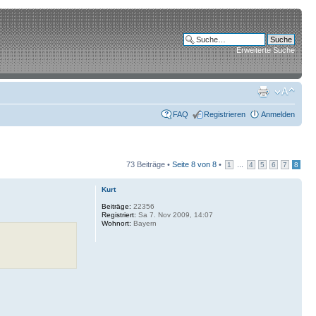
Erweiterte Suche
FAQ
Registrieren
Anmelden
73 Beiträge •
Seite
8
von
8
•
...
1
4
5
6
7
8
Kurt
Beiträge:
22356
Registriert:
Sa 7. Nov 2009, 14:07
Wohnort:
Bayern