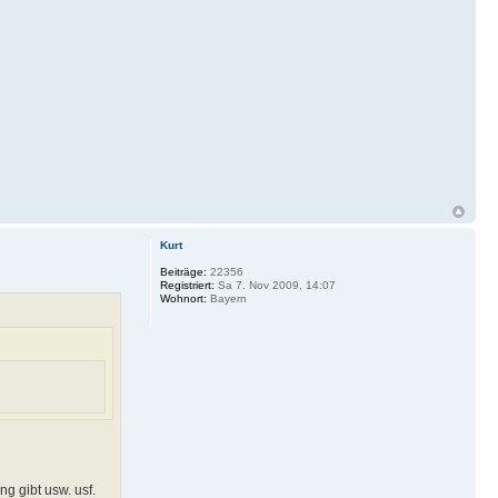
Kurt
Beiträge:
22356
Registriert:
Sa 7. Nov 2009, 14:07
Wohnort:
Bayern
g gibt usw. usf.