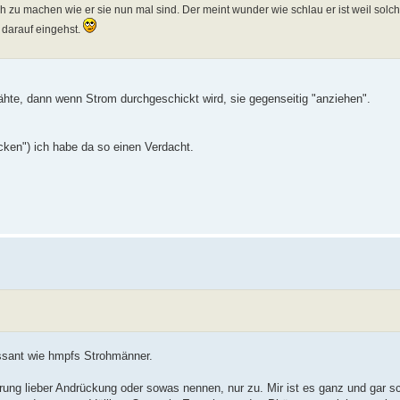
ch zu machen wie er sie nun mal sind. Der meint wunder wie schlau er ist weil solc
 darauf eingehst.
Drähte, dann wenn Strom durchgeschickt wird, sie gegenseitig "anziehen".
ken") ich habe da so einen Verdacht.
ssant wie hmpfs Strohmänner.
ng lieber Andrückung oder sowas nennen, nur zu. Mir ist es ganz und gar sch