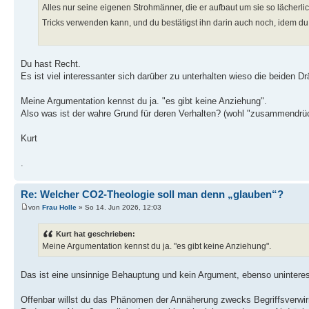
Alles nur seine eigenen Strohmänner, die er aufbaut um sie so lächerli
Tricks verwenden kann, und du bestätigst ihn darin auch noch, idem du
Du hast Recht.
Es ist viel interessanter sich darüber zu unterhalten wieso die beiden 
Meine Argumentation kennst du ja. "es gibt keine Anziehung".
Also was ist der wahre Grund für deren Verhalten? (wohl "zusammendrüc
Kurt
.
Re: Welcher CO2-Theologie soll man denn „glauben“?
von
Frau Holle
» So 14. Jun 2026, 12:03
Kurt hat geschrieben:
Meine Argumentation kennst du ja. "es gibt keine Anziehung".
Das ist eine unsinnige Behauptung und kein Argument, ebenso unintere
Offenbar willst du das Phänomen der Annäherung zwecks Begriffsverwirru