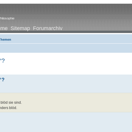
hilosophie
ome
Sitemap
Forumarchiv
 Themen
“?
“?
blöd sie sind.
nders blöd.