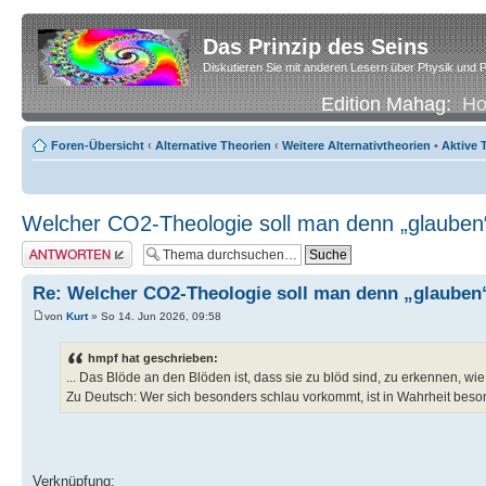
Das Prinzip des Seins
Diskutieren Sie mit anderen Lesern über Physik und P
Edition Mahag:
H
Foren-Übersicht
‹
Alternative Theorien
‹
Weitere Alternativtheorien
•
Aktive
Welcher CO2-Theologie soll man denn „glauben
Antwort erstellen
Re: Welcher CO2-Theologie soll man denn „glauben
von
Kurt
» So 14. Jun 2026, 09:58
hmpf hat geschrieben:
... Das Blöde an den Blöden ist, dass sie zu blöd sind, zu erkennen, wie 
Zu Deutsch: Wer sich besonders schlau vorkommt, ist in Wahrheit beso
Verknüpfung: