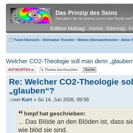
Das Prinzip des Seins
Diskutieren Sie mit anderen Lesern über Physik und P
Edition Mahag:
Home
Sitemap
F
Foren-Übersicht
‹
Alternative Theorien
‹
Weitere Alternativtheorien
•
Aktive
Welcher CO2-Theologie soll man denn „glauben
Antwort erstellen
Re: Welcher CO2-Theologie so
„glauben“?
von
Kurt
» So 14. Jun 2026, 09:58
hmpf hat geschrieben:
... Das Blöde an den Blöden ist, dass si
wie blöd sie sind.