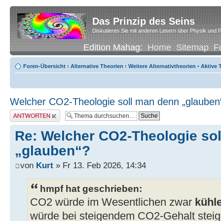
Das Prinzip des Seins
Diskutieren Sie mit anderen Lesern über Physik und P
Edition Mahag:
Home
Sitemap
F
Foren-Übersicht
‹
Alternative Theorien
‹
Weitere Alternativtheorien
•
Aktive
Welcher CO2-Theologie soll man denn „glauben
Antwort erstellen
Re: Welcher CO2-Theologie so
„glauben“?
von
Kurt
» Fr 13. Feb 2026, 14:34
hmpf hat geschrieben:
CO2 würde im Wesentlichen zwar
kühl
würde bei steigendem CO2-Gehalt steig