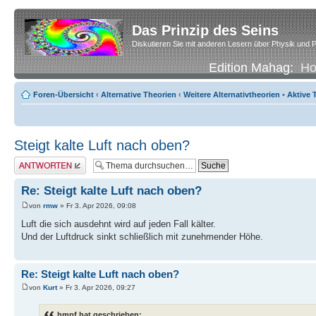
Das Prinzip des Seins
Diskutieren Sie mit anderen Lesern über Physik und P
Edition Mahag:
H
Foren-Übersicht
‹
Alternative Theorien
‹
Weitere Alternativtheorien
•
Aktive
Steigt kalte Luft nach oben?
Antwort erstellen
Re: Steigt kalte Luft nach oben?
von
rmw
» Fr 3. Apr 2026, 09:08
Luft die sich ausdehnt wird auf jeden Fall kälter.
Und der Luftdruck sinkt schließlich mit zunehmender Höhe.
Re: Steigt kalte Luft nach oben?
von
Kurt
» Fr 3. Apr 2026, 09:27
hmpf hat geschrieben: