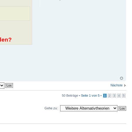
nden?
Nächste
50 Beiträge •
Seite
1
von
5
•
1
2
3
4
5
Gehe zu: