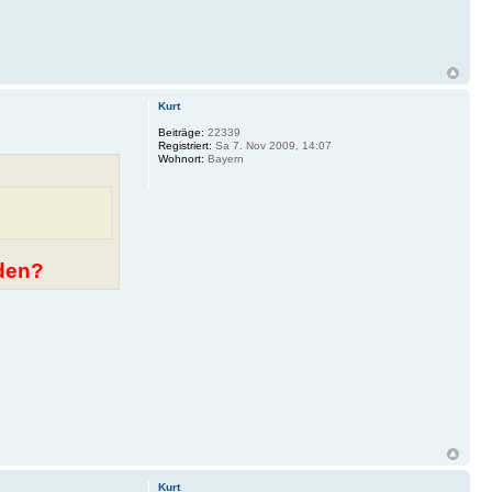
Kurt
Beiträge:
22339
Registriert:
Sa 7. Nov 2009, 14:07
Wohnort:
Bayern
nden?
Kurt