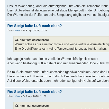
Das ist zwar richtig, aber die aufsteigende Luft kann die Temperatur nur
Beim Autoreifen ist dagegen eine beliebige Menge Luft in der Umgebung
Die Wärme die der Reifen an seine Umgebung abgibt ist vernachlässigbar, 
Re: Steigt kalte Luft nach oben?
von
rmw
» Fr 3. Apr 2026, 10:26
hmpf hat geschrieben:
Warum sollte es nur eine horizontale und keine vertikale Wärmeleitfäh
Eine Druckdifferenz kann keine Temperaturdifferenz aufrechterhalten.
Ich sage ja nicht dass keine vertikale Wärmeleitfähigkeit besteht.
Aber wenn beständig Luft aufsteigt und mit zunehmender Höhe kühler wi
Es muß die strömende Luft auch wieder irgendwo absinken, denn das Lu
Die absinkende Luft erwärmt sich durch Druckerhöhung wieder zunehme
Auf diese Weise entsteht eben mehr oder weniger ein Kreislauf wo oben di
Re: Steigt kalte Luft nach oben?
von
Kurt
» Fr 3. Apr 2026, 11:26
hmpf hat geschrieben: