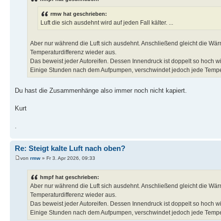
rmw hat geschrieben:
Luft die sich ausdehnt wird auf jeden Fall kälter. ...
Aber nur während die Luft sich ausdehnt. Anschließend gleicht die Wär
Temperaturdifferenz wieder aus.
Das beweist jeder Autoreifen. Dessen Innendruck ist doppelt so hoch w
Einige Stunden nach dem Aufpumpen, verschwindet jedoch jede Temper
Du hast die Zusammenhänge also immer noch nicht kapiert.
Kurt
.
Re: Steigt kalte Luft nach oben?
von
rmw
» Fr 3. Apr 2026, 09:33
hmpf hat geschrieben:
Aber nur während die Luft sich ausdehnt. Anschließend gleicht die Wär
Temperaturdifferenz wieder aus.
Das beweist jeder Autoreifen. Dessen Innendruck ist doppelt so hoch w
Einige Stunden nach dem Aufpumpen, verschwindet jedoch jede Temper