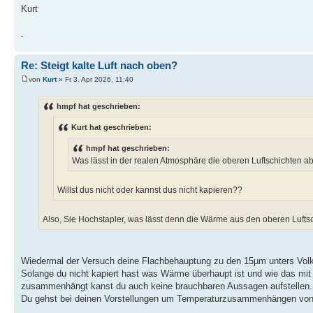
Kurt
.
Re: Steigt kalte Luft nach oben?
von
Kurt
» Fr 3. Apr 2026, 11:40
hmpf hat geschrieben:
Kurt hat geschrieben:
hmpf hat geschrieben:
Was lässt in der realen Atmosphäre die oberen Luftschichten a
Willst dus nicht oder kannst dus nicht kapieren??
Also, Sie Hochstapler, was lässt denn die Wärme aus den oberen Luft
Wiedermal der Versuch deine Flachbehauptung zu den 15µm unters Volk
Solange du nicht kapiert hast was Wärme überhaupt ist und wie das mit
zusammenhängt kanst du auch keine brauchbaren Aussagen aufstellen.
Du gehst bei deinen Vorstellungen um Temperaturzusammenhängen von 