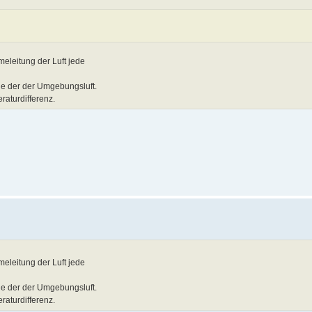
meleitung der Luft jede
ie der der Umgebungsluft.
aturdifferenz.
meleitung der Luft jede
ie der der Umgebungsluft.
aturdifferenz.