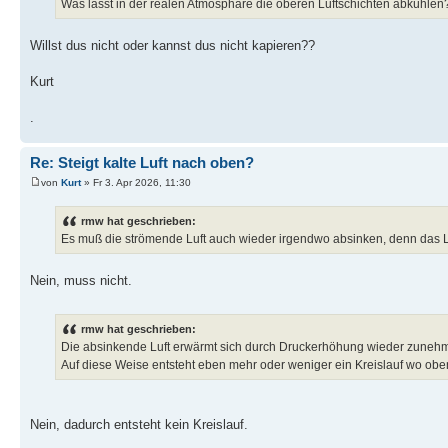
Was lässt in der realen Atmosphäre die oberen Luftschichten abkühlen
Willst dus nicht oder kannst dus nicht kapieren??
Kurt
.
Re: Steigt kalte Luft nach oben?
von
Kurt
» Fr 3. Apr 2026, 11:30
rmw hat geschrieben:
Es muß die strömende Luft auch wieder irgendwo absinken, denn das L
Nein, muss nicht.
rmw hat geschrieben:
Die absinkende Luft erwärmt sich durch Druckerhöhung wieder zuneh
Auf diese Weise entsteht eben mehr oder weniger ein Kreislauf wo oben d
Nein, dadurch entsteht kein Kreislauf.