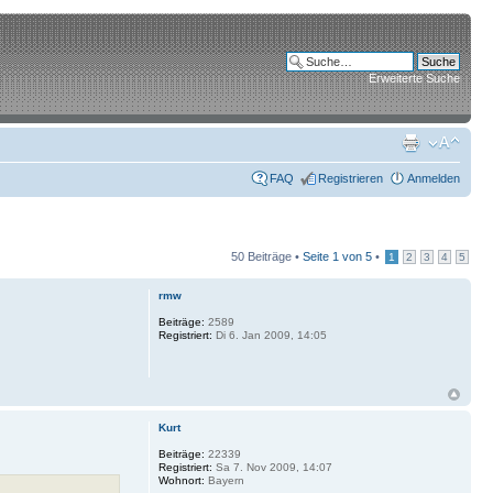
Erweiterte Suche
FAQ
Registrieren
Anmelden
50 Beiträge •
Seite
1
von
5
•
1
2
3
4
5
rmw
Beiträge:
2589
Registriert:
Di 6. Jan 2009, 14:05
Kurt
Beiträge:
22339
Registriert:
Sa 7. Nov 2009, 14:07
Wohnort:
Bayern