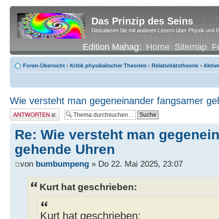
Das Prinzip des Seins
Diskutieren Sie mit anderen Lesern über Physik und P
Edition Mahag:
Home
Sitemap
F
Foren-Übersicht
‹
Kritik physikalischer Theorien
‹
Relativitätstheorie
•
Aktiv
Wie versteht man gegeneinander fangsamer g
Antwort erstellen
Re: Wie versteht man gegenei
gehende Uhren
von
bumbumpeng
» Do 22. Mai 2025, 23:07
Kurt hat geschrieben:
Kurt hat geschrieben: