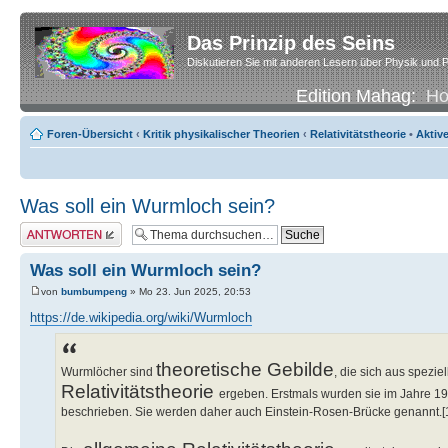
Das Prinzip des Seins
Diskutieren Sie mit anderen Lesern über Physik und P
Edition Mahag:
H
Foren-Übersicht
‹
Kritik physikalischer Theorien
‹
Relativitätstheorie
•
Aktiv
Was soll ein Wurmloch sein?
Antwort erstellen
Was soll ein Wurmloch sein?
von
bumbumpeng
» Mo 23. Jun 2025, 20:53
https://de.wikipedia.org/wiki/Wurmloch
theoretische Gebilde
Wurmlöcher sind
, die sich aus spez
Relativitätstheorie
ergeben. Erstmals wurden sie im Jahre 1
beschrieben. Sie werden daher auch Einstein-Rosen-Brücke genannt.[