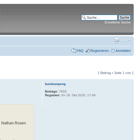
Erweiterte Suche
FAQ
Registrieren
Anmelden
1 Beitrag • Seite
1
von
1
bumbumpeng
Beiträge:
7833
Registriert:
So 18. Okt 2020, 17:48
 Nathan Rosen