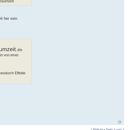
Raumzeit.
t her sein.
umzeit
, die
in von einer
 wodurch Effekte
1 Beitrag • Seite
1
von
1