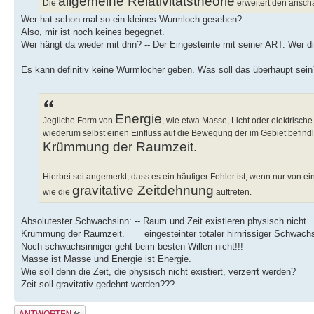
allgemeine Relativitätstheorie
Die
erweitert den ansch
Wer hat schon mal so ein kleines Wurmloch gesehen?
Also, mir ist noch keines begegnet.
Wer hängt da wieder mit drin? -- Der Eingesteinte mit seiner ART. Wer d
Es kann definitiv keine Wurmlöcher geben. Was soll das überhaupt se
Energie
Jegliche Form von
, wie etwa Masse, Licht oder elektrisch
wiederum selbst einen Einfluss auf die Bewegung der im Gebiet befindli
Krümmung der Raumzeit.
Hierbei sei angemerkt, dass es ein häufiger Fehler ist, wenn nur vo
gravitative Zeitdehnung
wie die
auftreten.
Absolutester Schwachsinn: -- Raum und Zeit existieren physisch nicht.
Krümmung der Raumzeit.=== eingesteinter totaler hirnrissiger Schwachs
Noch schwachsinniger geht beim besten Willen nicht!!!
Masse ist Masse und Energie ist Energie.
Wie soll denn die Zeit, die physisch nicht existiert, verzerrt werden?
Zeit soll gravitativ gedehnt werden???
Antwort erstellen