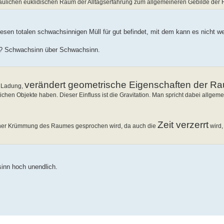
aulichen euklidischen Raum der Alltagserfahrung zum allgemeineren Gebilde der 
iesen totalen schwachsinnigen Müll für gut befindet, mit dem kann es nicht wei
in? Schwachsinn über Schwachsinn.
verändert geometrische Eigenschaften der Ra
e Ladung,
chen Objekte haben. Dieser Einfluss ist die Gravitation. Man spricht dabei allgeme
Zeit verzerrt
n einer Krümmung des Raumes gesprochen wird, da auch die
wird,
inn hoch unendlich.