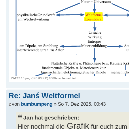
ZWF42 10.png (148.83 KiB) 8380-mal betrachtet
Re: Janś Weltformel
von
bumbumpeng
» So 7. Dez 2025, 00:43
Jan hat geschrieben:
Grafik
Hier nochmal die
für euch zum 