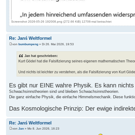
Screenshot 2026-05-26 192008.png (272.66 KiB) 12706-mal betrachtet
Re: Janś Weltformel
von
bumbumpeng
» Di 26. Mai 2026, 19:53
Jan hat geschrieben:
Kurt Gödel hat die Falsifizierung seines eigenen mathematischen The
Und nichts ist leichter zu verstehen, als die Falsifizierung von Kurt Gö
Es gibt nur EINE wahre Physik. Es kann nicht
Schwachsinnstheorien sind und bleiben Schwachsinnstheorien.
Die ganz einfache Physik, die einfache Himmelsmechanik. Diese funktion
Das Kosmologische Prinzip: Der ewige indirekte
Re: Janś Weltformel
von
Jan
» Mo 8. Jun 2026, 16:23