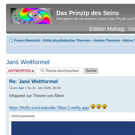
Das Prinzip des Seins
Diskutieren Sie mit anderen Lesern über Physik und P
Edition Mahag:
H
Foren-Übersicht
‹
Kritik physikalischer Theorien
‹
Andere Theorien
•
Aktive
Janś Weltformel
Antwort erstellen
Re: Janś Weltformel
von
Jan
» Sa 31. Jan 2026, 00:00
Infopanel zur Theorie von Allem
https://fluffy-snickerdoodle-766ec3.netlify.app/
DATEIANHÄNGE