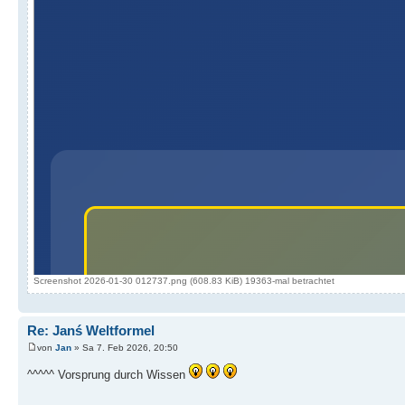
Screenshot 2026-01-30 012737.png (608.83 KiB) 19363-mal betrachtet
Re: Janś Weltformel
von
Jan
» Sa 7. Feb 2026, 20:50
^^^^^ Vorsprung durch Wissen