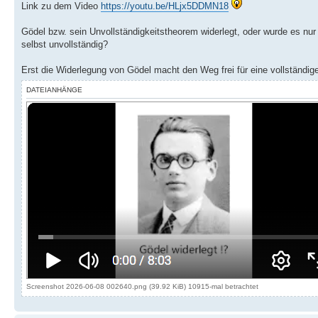
Link zu dem Video
https://youtu.be/HLjx5DDMN18
Gödel bzw. sein Unvollständigkeitstheorem widerlegt, oder wurde es nur 
selbst unvollständig?
Erst die Widerlegung von Gödel macht den Weg frei für eine vollständig
DATEIANHÄNGE
Screenshot 2026-06-08 002640.png (39.92 KiB) 10915-mal betrachtet