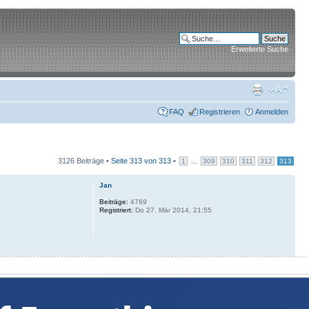
Erweiterte Suche
FAQ
Registrieren
Anmelden
3126 Beiträge •
Seite
313
von
313
•
...
1
309
310
311
312
313
Jan
Beiträge:
4769
Registriert:
Do 27. Mär 2014, 21:55