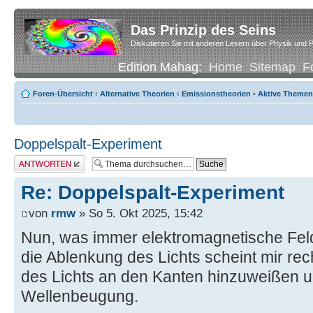
Das Prinzip des Seins
Diskutieren Sie mit anderen Lesern über Physik und P
Edition Mahag:
Home
Sitemap
F
Foren-Übersicht
‹
Alternative Theorien
‹
Emissionstheorien
•
Aktive Themen
Doppelspalt-Experiment
Antwort erstellen
Re: Doppelspalt-Experiment
von
rmw
» So 5. Okt 2025, 15:42
Nun, was immer elektromagnetische Feld
die Ablenkung des Lichts scheint mir rec
des Lichts an den Kanten hinzuweißen un
Wellenbeugung.