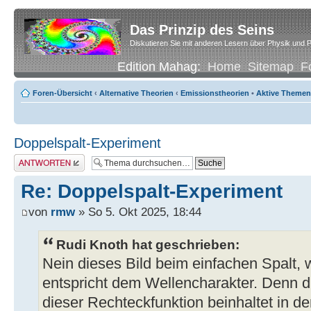
Das Prinzip des Seins
Diskutieren Sie mit anderen Lesern über Physik und P
Edition Mahag:
Home
Sitemap
F
Foren-Übersicht
‹
Alternative Theorien
‹
Emissionstheorien
•
Aktive Themen
Doppelspalt-Experiment
Antwort erstellen
Re: Doppelspalt-Experiment
von
rmw
» So 5. Okt 2025, 18:44
Rudi Knoth hat geschrieben:
Nein dieses Bild beim einfachen Spalt, w
entspricht dem Wellencharakter. Denn di
dieser Rechteckfunktion beinhaltet in de