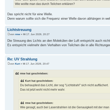
Wie wollte man das durch Teilchen erklären?
Das spricht nicht für eine Welle.
Denn warum sollte sich die Frequenz einer Welle davon abhängen in welc
Lichtstreuung
von
rmw
» Mi 17. Jun 2026, 20:27
Die Streuung des Lichts an den Molekülen der Luft entspricht auch nich
Es entspricht vielmehr dem Verhalten von Teilchen die in alle Richtunge
Re: UV Strahlung
von
Kurt
» Mi 17. Jun 2026, 20:47
rmw hat geschrieben:
Kurt hat geschrieben:
Du behauptest das Licht, der sog "Lichtstrahl" sich nicht auffächert.
Das ist jetzt wohl nicht mehr wahr.
rmw hat geschrieben:
Wie gesagt, auch bei Laserstrahlen ist die Genauigkeit mit der ma