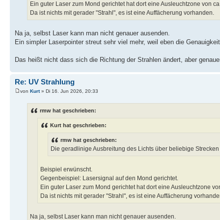
Ein guter Laser zum Mond gerichtet hat dort eine Ausleuchtzone von ca
Da ist nichts mit gerader "Strahl", es ist eine Auffächerung vorhanden.
Na ja, selbst Laser kann man nicht genauer ausenden.
Ein simpler Laserpointer streut sehr viel mehr, weil eben die Genauigkei
Das heißt nicht dass sich die Richtung der Strahlen ändert, aber genau
Re: UV Strahlung
von
Kurt
» Di 16. Jun 2026, 20:33
rmw hat geschrieben:
Kurt hat geschrieben:
rmw hat geschrieben:
Die geradlinige Ausbreitung des Lichts über beliebige Strecken i
Beispiel erwünscht.
Gegenbeispiel: Lasersignal auf den Mond gerichtet.
Ein guter Laser zum Mond gerichtet hat dort eine Ausleuchtzone vo
Da ist nichts mit gerader "Strahl", es ist eine Auffächerung vorhande
Na ja, selbst Laser kann man nicht genauer ausenden.