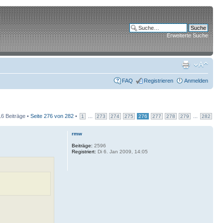
Erweiterte Suche
FAQ
Registrieren
Anmelden
6 Beiträge •
Seite
276
von
282
•
...
...
1
273
274
275
276
277
278
279
282
rmw
Beiträge:
2596
Registriert:
Di 6. Jan 2009, 14:05