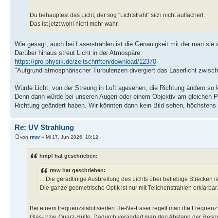
Du behauptest das Licht, der sog "Lichtstrahl" sich nicht auffächert.
Das ist jetzt wohl nicht mehr wahr.
Wie gesagt, auch bei Laserstrahlen ist die Genauigkeit mit der man sie
Darüber hinaus streut Licht in der Atmospäre:
https://pro-physik.de/zeitschriften/download/12370
"Aufgrund atmosphärischer Turbulenzen divergiert das Laserlicht zwisc
Würde Licht, von der Streung in Luft agesehen, die Richtung ändern so 
Denn dann würde bei unseren Augen oder einem Objektiv am gleichen Pun
Richtung geändert haben. Wir könnten dann kein Bild sehen, höchsten
Re: UV Strahlung
von
rmw
» Mi 17. Jun 2026, 18:12
hmpf hat geschrieben:
rmw hat geschrieben:
... Die geradlinige Ausbreitung des Lichts über beliebige Strecken is
Die ganze geometrische Optik ist nur mit Teilchenstrahlen erklärbar.
Bei einem frequenzstabilisierten He-Ne-Laser regelt man die Frequenz
Glas- bzw. Quarz-Hülle. Dadurch verändert man den Abstand der Reson