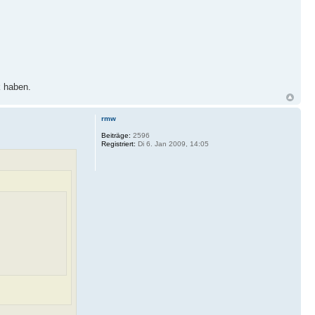
k haben.
rmw
Beiträge:
2596
Registriert:
Di 6. Jan 2009, 14:05