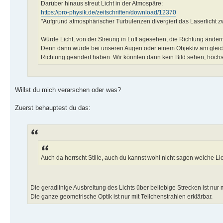
Darüber hinaus streut Licht in der Atmospäre:
https://pro-physik.de/zeitschriften/download/12370
"Aufgrund atmosphärischer Turbulenzen divergiert das Laserlicht 
Würde Licht, von der Streung in Luft agesehen, die Richtung änder
Denn dann würde bei unseren Augen oder einem Objektiv am gleiche
Richtung geändert haben. Wir könnten dann kein Bild sehen, höc
Willst du mich verarschen oder was?
Zuerst behauptest du das:
Auch da herrscht Stille, auch du kannst wohl nicht sagen welche Li
Die geradlinige Ausbreitung des Lichts über beliebige Strecken ist nur m
Die ganze geometrische Optik ist nur mit Teilchenstrahlen erklärbar.