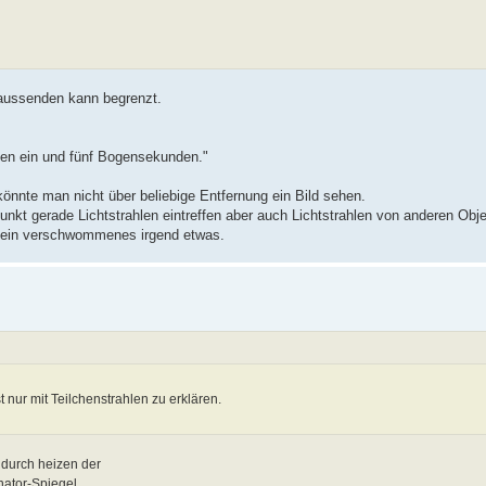
 aussenden kann begrenzt.
hen ein und fünf Bogensekunden."
könnte man nicht über beliebige Entfernung ein Bild sehen.
kt gerade Lichtstrahlen eintreffen aber auch Lichtstrahlen von anderen Obje
s ein verschwommenes irgend etwas.
t nur mit Teilchenstrahlen zu erklären.
 durch heizen der
ator-Spiegel.