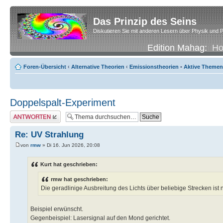
Das Prinzip des Seins
Diskutieren Sie mit anderen Lesern über Physik und P
Edition Mahag:
H
Foren-Übersicht
‹
Alternative Theorien
‹
Emissionstheorien
•
Aktive Themen
Doppelspalt-Experiment
Antwort erstellen
Re: UV Strahlung
von
rmw
» Di 16. Jun 2026, 20:08
Kurt hat geschrieben:
rmw hat geschrieben:
Die geradlinige Ausbreitung des Lichts über beliebige Strecken ist n
Beispiel erwünscht.
Gegenbeispiel: Lasersignal auf den Mond gerichtet.