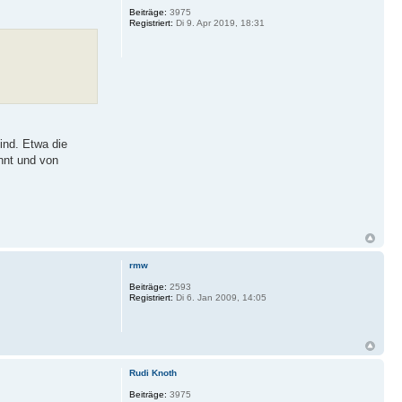
Beiträge:
3975
Registriert:
Di 9. Apr 2019, 18:31
ind. Etwa die
nnt und von
rmw
Beiträge:
2593
Registriert:
Di 6. Jan 2009, 14:05
Rudi Knoth
Beiträge:
3975