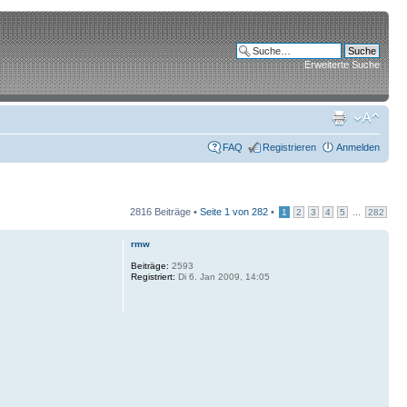
Erweiterte Suche
FAQ
Registrieren
Anmelden
2816 Beiträge •
Seite
1
von
282
•
...
1
2
3
4
5
282
rmw
Beiträge:
2593
Registriert:
Di 6. Jan 2009, 14:05