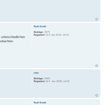
Rudi Knoth
Beiträge:
3975
Registriert:
Di 9. Apr 2019, 18:31
 unterschiedlichen
eobachten.
rmw
Beiträge:
2593
Registriert:
Di 6. Jan 2009, 14:05
Rudi Knoth