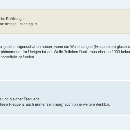
sche Erklärungen.
e richtige Erklärung ist.
r gleiche Eigenschaften haben, wenn die Wellenlängee (Frequenzen) gleich s
renzphänomene. Im Übrigen ist der Welle-Teilchen Dualismus eher ab 1900 beka
Photoeffekt gefunden.
e und gleicher Frequenz.
r diese Frequenz auch immer sein mag) auch ohne weitere denkbar.