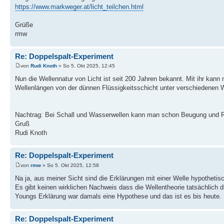
https://www.markweger.at/licht_teilchen.html
Grüße
rmw
Re: Doppelspalt-Experiment
von
Rudi Knoth
» So 5. Okt 2025, 12:45
Nun die Wellennatur von Licht ist seit 200 Jahren bekannt. Mit ihr kan
Wellenlängen von der dünnen Flüssigkeitsschicht unter verschiedenen 
Nachtrag: Bei Schall und Wasserwellen kann man schon Beugung und R
Gruß
Rudi Knoth
Re: Doppelspalt-Experiment
von
rmw
» So 5. Okt 2025, 12:58
Na ja, aus meiner Sicht sind die Erklärungen mit einer Welle hypothetis
Es gibt keinen wirklichen Nachweis dass die Wellentheorie tatsächlich die
Youngs Erklärung war damals eine Hypothese und das ist es bis heute.
Re: Doppelspalt-Experiment