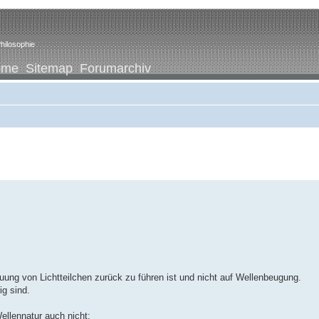
hilosophie
ome
Sitemap
Forumarchiv
uung von Lichtteilchen zurück zu führen ist und nicht auf Wellenbeugung.
ig sind.
ellennatur auch nicht: