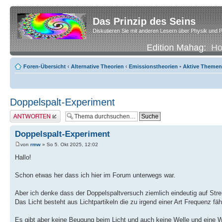
Das Prinzip des Seins
Diskutieren Sie mit anderen Lesern über Physik und P
Edition Mahag:
H
Foren-Übersicht
‹
Alternative Theorien
‹
Emissionstheorien
•
Aktive Themen
Doppelspalt-Experiment
Antwort erstellen
Doppelspalt-Experiment
von
rmw
» So 5. Okt 2025, 12:02
Hallo!
Schon etwas her dass ich hier im Forum unterwegs war.
Aber ich denke dass der Doppelspaltversuch ziemlich eindeutig auf Stre
Das Licht besteht aus Lichtpartikeln die zu irgend einer Art Frequenz fäh
Es gibt aber keine Beugung beim Licht und auch keine Welle und eine W