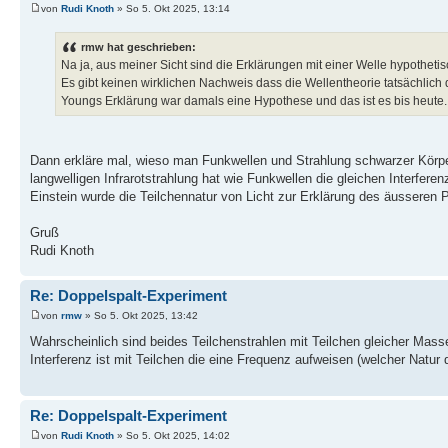
von
Rudi Knoth
» So 5. Okt 2025, 13:14
rmw hat geschrieben:
Na ja, aus meiner Sicht sind die Erklärungen mit einer Welle hypotheti
Es gibt keinen wirklichen Nachweis dass die Wellentheorie tatsächlich di
Youngs Erklärung war damals eine Hypothese und das ist es bis heute.
Dann erkläre mal, wieso man Funkwellen und Strahlung schwarzer Körpe
langwelligen Infrarotstrahlung hat wie Funkwellen die gleichen Interfe
Einstein wurde die Teilchennatur von Licht zur Erklärung des äusseren 
Gruß
Rudi Knoth
Re: Doppelspalt-Experiment
von
rmw
» So 5. Okt 2025, 13:42
Wahrscheinlich sind beides Teilchenstrahlen mit Teilchen gleicher Mass
Interferenz ist mit Teilchen die eine Frequenz aufweisen (welcher Natu
Re: Doppelspalt-Experiment
von
Rudi Knoth
» So 5. Okt 2025, 14:02