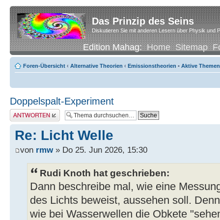
Das Prinzip des Seins
Diskutieren Sie mit anderen Lesern über Physik und P
Edition Mahag:
Home
Sitemap
F
Foren-Übersicht
‹
Alternative Theorien
‹
Emissionstheorien
•
Aktive Themen
Doppelspalt-Experiment
Antwort erstellen
Re: Licht Welle
von
rmw
» Do 25. Jun 2026, 15:30
Rudi Knoth hat geschrieben:
Dann beschreibe mal, wie eine Messung
des Lichts beweist, aussehen soll. Denn
wie bei Wasserwellen die Obkete "sehe