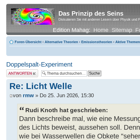
Das Prinzip des Seins
Diskutieren Sie mit anderen Lesern über Physik und P
Edition Mahag:
Home
Sitemap
F
Foren-Übersicht
‹
Alternative Theorien
‹
Emissionstheorien
•
Aktive Themen
Doppelspalt-Experiment
Antwort erstellen
Re: Licht Welle
von
rmw
» Do 25. Jun 2026, 15:30
Rudi Knoth hat geschrieben:
Dann beschreibe mal, wie eine Messung
des Lichts beweist, aussehen soll. Denn
wie bei Wasserwellen die Obkete "sehe