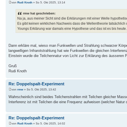
von
Rudi Knoth
» So 5. Okt 2025, 13:14
rmw hat geschrieben:
Na ja, aus meiner Sicht sind die Erklärungen mit einer Welle hypotheti
Es gibt keinen wirklichen Nachweis dass die Wellentheorie tatsächlich di
Youngs Erklärung war damals eine Hypothese und das ist es bis heute.
Dann erkläre mal, wieso man Funkwellen und Strahlung schwarzer Körpe
langwelligen Infrarotstrahlung hat wie Funkwellen die gleichen Interfe
Einstein wurde die Teilchennatur von Licht zur Erklärung des äusseren 
Gruß
Rudi Knoth
Re: Doppelspalt-Experiment
von
rmw
» So 5. Okt 2025, 13:42
Wahrscheinlich sind beides Teilchenstrahlen mit Teilchen gleicher Mass
Interferenz ist mit Teilchen die eine Frequenz aufweisen (welcher Natu
Re: Doppelspalt-Experiment
von
Rudi Knoth
» So 5. Okt 2025, 14:02