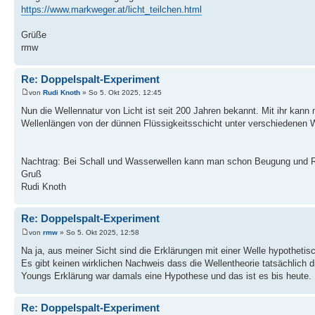
https://www.markweger.at/licht_teilchen.html
Grüße
rmw
Re: Doppelspalt-Experiment
von
Rudi Knoth
» So 5. Okt 2025, 12:45
Nun die Wellennatur von Licht ist seit 200 Jahren bekannt. Mit ihr kan
Wellenlängen von der dünnen Flüssigkeitsschicht unter verschiedenen 
Nachtrag: Bei Schall und Wasserwellen kann man schon Beugung und R
Gruß
Rudi Knoth
Re: Doppelspalt-Experiment
von
rmw
» So 5. Okt 2025, 12:58
Na ja, aus meiner Sicht sind die Erklärungen mit einer Welle hypothetis
Es gibt keinen wirklichen Nachweis dass die Wellentheorie tatsächlich die
Youngs Erklärung war damals eine Hypothese und das ist es bis heute.
Re: Doppelspalt-Experiment