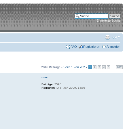
Erweiterte Suche
FAQ
Registrieren
Anmelden
2816 Beiträge •
Seite
1
von
282
•
...
1
2
3
4
5
282
rmw
Beiträge:
2596
Registriert:
Di 6. Jan 2009, 14:05