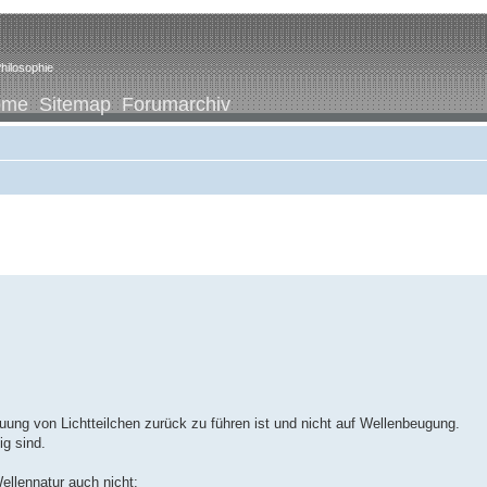
hilosophie
ome
Sitemap
Forumarchiv
uung von Lichtteilchen zurück zu führen ist und nicht auf Wellenbeugung.
ig sind.
ellennatur auch nicht: