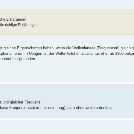
sche Erklärungen.
e richtige Erklärung ist.
r gleiche Eigenschaften haben, wenn die Wellenlängee (Frequenzen) gleich s
renzphänomene. Im Übrigen ist der Welle-Teilchen Dualismus eher ab 1900 beka
Photoeffekt gefunden.
e und gleicher Frequenz.
r diese Frequenz auch immer sein mag) auch ohne weitere denkbar.