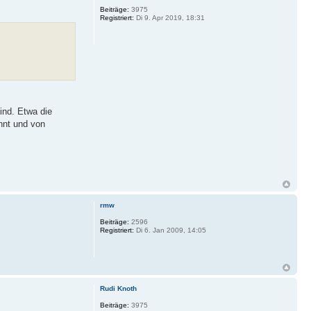
Beiträge:
3975
Registriert:
Di 9. Apr 2019, 18:31
ind. Etwa die
nnt und von
rmw
Beiträge:
2596
Registriert:
Di 6. Jan 2009, 14:05
Rudi Knoth
Beiträge:
3975