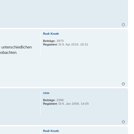
Rudi Knoth
Beiträge:
3975
Registriert:
Di 9. Apr 2019, 18:31
 unterschiedlichen
eobachten.
rmw
Beiträge:
2596
Registriert:
Di 6. Jan 2009, 14:05
Rudi Knoth