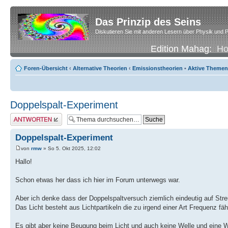
Das Prinzip des Seins
Diskutieren Sie mit anderen Lesern über Physik und P
Edition Mahag:
H
Foren-Übersicht
‹
Alternative Theorien
‹
Emissionstheorien
•
Aktive Themen
Doppelspalt-Experiment
Antwort erstellen
Doppelspalt-Experiment
von
rmw
» So 5. Okt 2025, 12:02
Hallo!
Schon etwas her dass ich hier im Forum unterwegs war.
Aber ich denke dass der Doppelspaltversuch ziemlich eindeutig auf Stre
Das Licht besteht aus Lichtpartikeln die zu irgend einer Art Frequenz fäh
Es gibt aber keine Beugung beim Licht und auch keine Welle und eine W