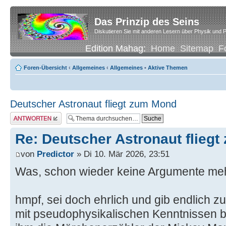
Das Prinzip des Seins
Diskutieren Sie mit anderen Lesern über Physik und P
Edition Mahag:
Home
Sitemap
F
Foren-Übersicht
‹
Allgemeines
‹
Allgemeines
•
Aktive Themen
Deutscher Astronaut fliegt zum Mond
Antwort erstellen
Re: Deutscher Astronaut flieg
von
Predictor
» Di 10. Mär 2026, 23:51
Was, schon wieder keine Argumente me
hmpf, sei doch ehrlich und gib endlich z
mit pseudophysikalischen Kenntnissen bi