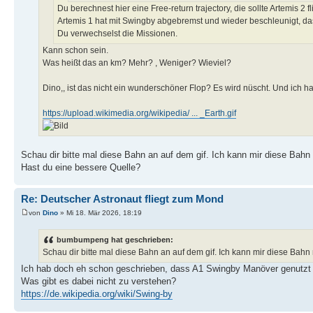
Du berechnest hier eine Free-return trajectory, die sollte Artemis 2 f
Artemis 1 hat mit Swingby abgebremst und wieder beschleunigt, da
Du verwechselst die Missionen.
Kann schon sein.
Was heißt das an km? Mehr? , Weniger? Wieviel?
Dino,, ist das nicht ein wunderschöner Flop? Es wird nüscht. Und ich hat
https://upload.wikimedia.org/wikipedia/ ... _Earth.gif
Schau dir bitte mal diese Bahn an auf dem gif. Ich kann mir diese Bahn 
Hast du eine bessere Quelle?
Re: Deutscher Astronaut fliegt zum Mond
von
Dino
» Mi 18. Mär 2026, 18:19
bumbumpeng hat geschrieben:
Schau dir bitte mal diese Bahn an auf dem gif. Ich kann mir diese Bahn 
Ich hab doch eh schon geschrieben, dass A1 Swingby Manöver genutzt 
Was gibt es dabei nicht zu verstehen?
https://de.wikipedia.org/wiki/Swing-by