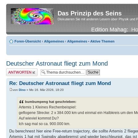
Das Prinzip des Seins
Diskutieren Sie mit anderen Lesern über Physik und P
Edition Mahag:
H
Foren-Übersicht
‹
Allgemeines
‹
Allgemeines
•
Aktive Themen
Deutscher Astronaut fliegt zum Mond
Antwort erstellen
Re: Deutscher Astronaut fliegt zum Mond
von
Dino
» Mo 16. Mär 2026, 18:20
bumbumpeng hat geschrieben:
Artemis 1 Kleines Rechenbeispiel:
geflogene Strecke: 2 x 384.000 km und einmal ein Halbkreis um den M
Auf wieviel kommst Du?
Ich sag mal so ca. 900.000 km.
Du berechnest hier eine Free-return trajectory, die sollte Artemis 2 fliege
Artemis 1 hat mit Swingby abgebremst und wieder beschleunigt, das ist