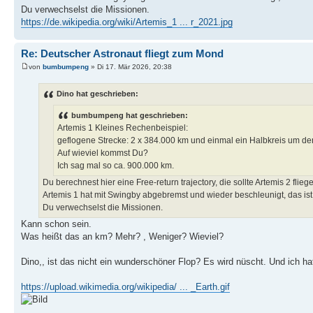
Du verwechselst die Missionen.
https://de.wikipedia.org/wiki/Artemis_1 ... r_2021.jpg
Re: Deutscher Astronaut fliegt zum Mond
von
bumbumpeng
» Di 17. Mär 2026, 20:38
Dino hat geschrieben:
bumbumpeng hat geschrieben:
Artemis 1 Kleines Rechenbeispiel:
geflogene Strecke: 2 x 384.000 km und einmal ein Halbkreis um d
Auf wieviel kommst Du?
Ich sag mal so ca. 900.000 km.
Du berechnest hier eine Free-return trajectory, die sollte Artemis 2 flieg
Artemis 1 hat mit Swingby abgebremst und wieder beschleunigt, das is
Du verwechselst die Missionen.
Kann schon sein.
Was heißt das an km? Mehr? , Weniger? Wieviel?
Dino,, ist das nicht ein wunderschöner Flop? Es wird nüscht. Und ich hat
https://upload.wikimedia.org/wikipedia/ ... _Earth.gif