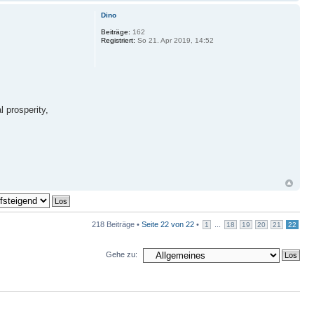
Dino
Beiträge:
162
Registriert:
So 21. Apr 2019, 14:52
l prosperity,
218 Beiträge •
Seite
22
von
22
•
...
1
18
19
20
21
22
Gehe zu: