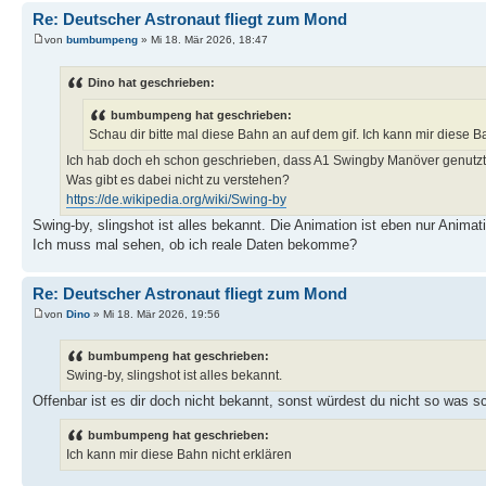
Re: Deutscher Astronaut fliegt zum Mond
von
bumbumpeng
» Mi 18. Mär 2026, 18:47
Dino hat geschrieben:
bumbumpeng hat geschrieben:
Schau dir bitte mal diese Bahn an auf dem gif. Ich kann mir diese B
Ich hab doch eh schon geschrieben, dass A1 Swingby Manöver genutzt 
Was gibt es dabei nicht zu verstehen?
https://de.wikipedia.org/wiki/Swing-by
Swing-by, slingshot ist alles bekannt. Die Animation ist eben nur Animati
Ich muss mal sehen, ob ich reale Daten bekomme?
Re: Deutscher Astronaut fliegt zum Mond
von
Dino
» Mi 18. Mär 2026, 19:56
bumbumpeng hat geschrieben:
Swing-by, slingshot ist alles bekannt.
Offenbar ist es dir doch nicht bekannt, sonst würdest du nicht so was s
bumbumpeng hat geschrieben:
Ich kann mir diese Bahn nicht erklären