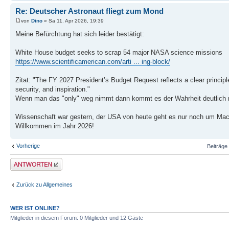
Re: Deutscher Astronaut fliegt zum Mond
von
Dino
» Sa 11. Apr 2026, 19:39
Meine Befürchtung hat sich leider bestätigt:
White House budget seeks to scrap 54 major NASA science missions
https://www.scientificamerican.com/arti ... ing-block/
Zitat: "The FY 2027 President’s Budget Request reflects a clear principle
security, and inspiration."
Wenn man das "only" weg nimmt dann kommt es der Wahrheit deutlich nä
Wissenschaft war gestern, der USA von heute geht es nur noch um Mac
Willkommen im Jahr 2026!
Vorherige
Beiträge 
Antwort erstellen
Zurück zu Allgemeines
WER IST ONLINE?
Mitglieder in diesem Forum: 0 Mitglieder und 12 Gäste