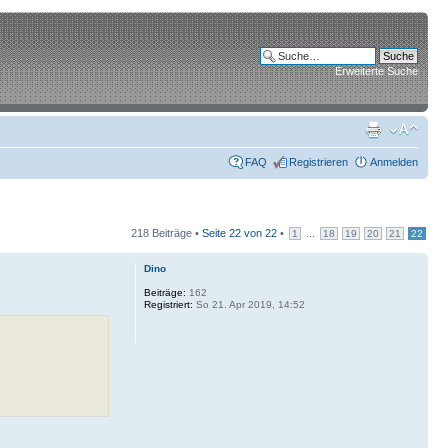
Erweiterte Suche
FAQ
Registrieren
Anmelden
218 Beiträge •
Seite
22
von
22
•
...
1
18
19
20
21
22
Dino
Beiträge:
162
Registriert:
So 21. Apr 2019, 14:52