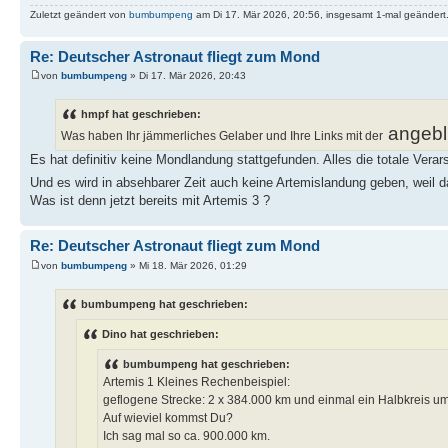
Zuletzt geändert von
bumbumpeng
am Di 17. Mär 2026, 20:56, insgesamt 1-mal geändert
Re: Deutscher Astronaut fliegt zum Mond
von
bumbumpeng
» Di 17. Mär 2026, 20:43
hmpf hat geschrieben:
angebl
Was haben Ihr jämmerliches Gelaber und Ihre Links mit der
Es hat definitiv keine Mondlandung stattgefunden. Alles die totale Verar
Und es wird in absehbarer Zeit auch keine Artemislandung geben, weil 
Was ist denn jetzt bereits mit Artemis 3 ?
Re: Deutscher Astronaut fliegt zum Mond
von
bumbumpeng
» Mi 18. Mär 2026, 01:29
bumbumpeng hat geschrieben:
Dino hat geschrieben:
bumbumpeng hat geschrieben:
Artemis 1 Kleines Rechenbeispiel:
geflogene Strecke: 2 x 384.000 km und einmal ein Halbkreis u
Auf wieviel kommst Du?
Ich sag mal so ca. 900.000 km.