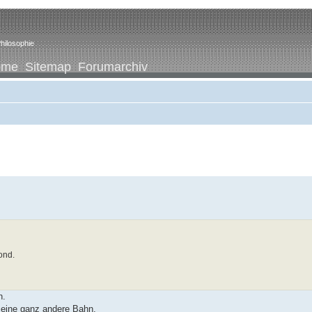
hilosophie
ome
Sitemap
Forumarchiv
ond.
n.
 eine ganz andere Bahn.