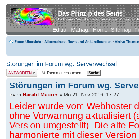
Das Prinzip des Seins
Diskutieren Sie mit anderen Lesern über Physik und P
Edition Mahag:
Home
Sitemap
F
Foren-Übersicht
‹
Allgemeines
‹
News und Ankündigungen
•
Aktive Theme
Störungen im Forum wg. Serverwechsel
Antwort erstellen
Störungen im Forum wg. Serv
von
Harald Maurer
» Mo 21. Nov 2016, 17:27
Leider wurde vom Webhoster 
ohne Vorwarnung aktualisiert (
Version umgestellt). Die alte F
harmonierte mit dieser Version