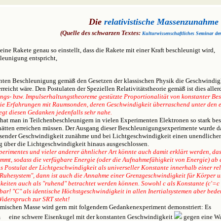
Die
relativistische Massenzunahme
(Quelle des schwarzen Textes:
Kulturwissenschaftliches Seminar de
ne Rakete genau so einstellt, dass die Rakete mit einer Kraft beschleunigt wird,
leunigung entspricht,
anten Beschleunigung gemäß den Gesetzen der klassischen Physik die Geschwindig
reicht wäre. Den Postulaten der Speziellen Relativitätstheorie gemäß ist dies allerd
ngs- bzw. Impulserhaltungstheoreme gestützte Proportionalität von konstanter Bes
 Die Erfahrungen mit Raumsonden, deren Geschwindigkeit überraschend unter den e
egt diesen Gedanken jedenfalls sehr nahe.
 hat man in Teilchenbeschleunigern in vielen Experimenten Elektronen so stark besc
ätten erreichen müssen. Der Ausgang dieser Beschleunigungsexperimente wurde dam
sender Geschwindigkeit zunähme und bei Lichtgeschwindigkeit einen unendlichen We
 über die Lichtgeschwindigkeit hinaus ausgeschlossen.
erimentes und vieler anderer ähnlicher Art könnte auch damit erklärt werden, das
immt, sodass die verfügbare Energie (oder die Aufnahmefähigkeit von Energie) ab
as Postulat der Lichtgeschwindigkeit als universeller Konstante innerhalb einer re
"Ruhesystem", dann ist auch die Annahme einer Grenzgeschwindigkeit für Körper unz
keiten auch als "ruhend" betrachtet werden können. Sowohl c als Konstante (c'=c !
kbar! "C" als identische Höchstgeschwindigkeit in allen Inertialsystemen aber bed
iderspruch zur SRT steht!
amischen Masse wird gern mit folgendem Gedankenexperiment demonstriert: Es
m
eine schwere Eisenkugel mit der konstanten Geschwindigkeit
gegen eine Wan