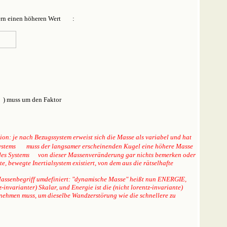
ern einen höheren Wert
:
) muss um den Faktor
tion: je nach Bezugssystem erweist sich die Masse als variabel und hat
Systems
muss der langsamer erscheinenden Kugel eine höhere Masse
des Systems
von dieser Massenveränderung gar nichts bemerken oder
, bewegte Inertialsystem existiert, von dem aus die rätselhafte
Massenbegriff umdefiniert:
"dynamische Masse" heißt nun ENERGIE,
invarianter) Skalar, und Energie ist die (nicht lorentz-invariante)
unehmen muss, um dieselbe Wandzerstörung wie die schnellere zu