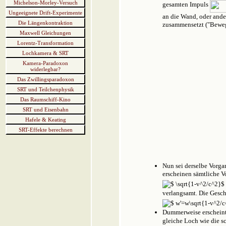
Michelson-Morley-Versuch
gesamten Impuls
Ungeeignete Drift-Experimente
an die Wand, oder ande
Die Längenkontraktion
zusammensetzt ("Bewe
Maxwell Gleichungen
Lorentz-Transformation
Lochkamera & SRT
Kamera-Paradoxon
widerlegbar?
Das Zwillingsparadoxon
SRT und Teilchenphysik
Das Raumschiff-Kino
SRT und Eisenbahn
Hafele & Keating
SRT-Effekte berechnen
Nun sei derselbe Vorga
erscheinen sämtliche 
verlangsamt. Die Ges
Dummerweise erscheint
gleiche Loch wie die s