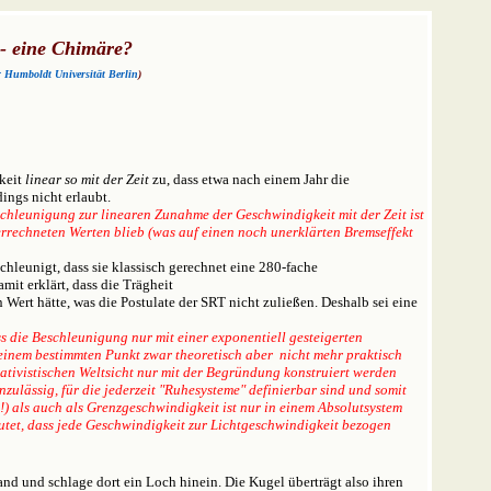
- eine Chimäre?
r Humboldt Universität Berlin
)
keit
linear so mit der Zeit
zu, dass etwa nach einem Jahr die
ings nicht erlaubt.
chleunigung zur linearen Zunahme der Geschwindigkeit mit der Zeit ist
rrechneten Werten blieb (was auf einen noch unerklärten Bremseffekt
hleunigt, dass sie klassisch gerechnet eine 280-fache
it erklärt, dass die Trägheit
rt hätte, was die Postulate der SRT nicht zuließen. Deshalb sei eine
s die Beschleunigung nur mit einer exponentiell gesteigerten
 einem bestimmten Punkt zwar theoretisch aber nicht mehr praktisch
lativistischen Weltsicht nur mit der Begründung konstruiert werden
ulässig, für die jederzeit "Ruhesysteme" definierbar sind und somit
) als auch als Grenzgeschwindigkeit ist nur in einem Absolutsystem
eutet, dass jede Geschwindigkeit zur Lichtgeschwindigkeit bezogen
d und schlage dort ein Loch hinein. Die Kugel überträgt also ihren