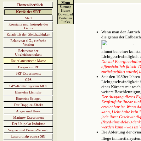
Menu
Themenüberblick
Sitemap
Home
Kritik der SRT
Download
Start
Bestellen
Links
Konstanz und Isotropie des
Lichts
Wenn man den Antrieb ei
Relativität der Gleichzeitigkeit
die genau der Erdbesch
Relativität d.G., einfache
.
Version
Relativität der
nimmt bei einer konst
Ungleichzeitigkeit
Lichtgeschwindigkeit er
Die relativistische Masse
Die auf Energieerhaltu
offensichtlich falsch.
Fragen zur RT
zurückgeführt wurde) l
SRT-Experimente
Seit den 1980er Jahren
GPS
Lichtgeschwindigkeit h
GPS-Kontrollsystem MCS
eines Körpers mit wach
weitere Beschleunigung
Einsteins Lichtuhr
Der Ausgang dieses Exp
Einsteins Spiegel
Kraftzufuhr linear zun
Der Doppler-Effekt
erreichbar ist. Wenn d
Arago und Hoek
kann, Licht habe kein 
jede ihrer Geschwindig
Marinov Experiment
(fixed-time-delay) den
Der Unipolar Induktor
werden kann - was im W
Sagnac und Fizeau-Versuch
Die Ableitung der dyn
Laserprinzip contra SRT
fliege im Inertialsyste