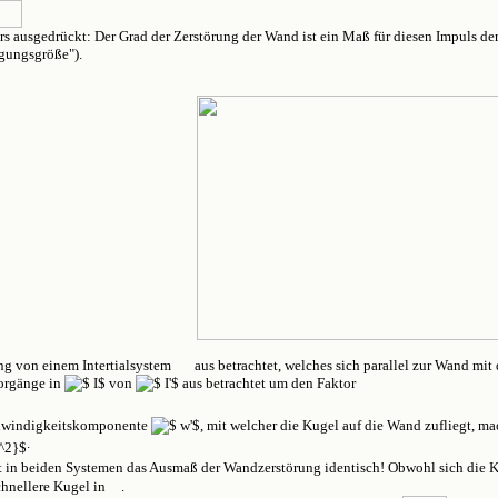
rs ausgedrückt: Der Grad der Zerstörung der Wand ist ein Maß für diesen Impuls de
gungsgröße").
ng von einem Intertialsystem
aus betrachtet, welches sich parallel zur Wand mi
Vorgänge in
von
aus betrachtet um den Faktor
chwindigkeitskomponente
, mit welcher die Kugel auf die Wand zufliegt, ma
.
 in beiden Systemen das Ausmaß der Wandzerstörung identisch! Obwohl sich die 
chnellere Kugel in
.