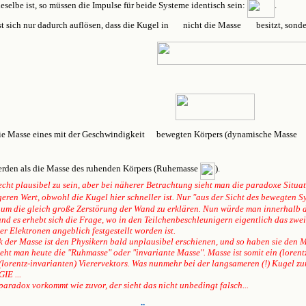
eselbe ist, so müssen die Impulse für beide Systeme identisch sein:
.
t sich nur dadurch auflösen, dass die Kugel in
nicht die Masse
besitzt, sond
ie Masse eines mit der Geschwindigkeit
bewegten Körpers (
dynamische Masse
den als die Masse des ruhenden Körpers (
Ruhemasse
).
echt plausibel zu sein, aber bei näherer Betrachtung sieht man die paradoxe Situa
eren Wert, obwohl die Kugel hier schneller ist. Nur "aus der Sicht des bewegten 
 um die gleich große Zerstörung der Wand zu erklären. Nun würde man innerhalb 
d es erhebt sich die Frage, wo in den Teilchenbeschleunigern eigentlich das zweite
 Elektronen angeblich festgestellt worden ist.
 der Masse ist den Physikern bald unplausibel erschienen, und so haben sie den 
t man heute die "Ruhmasse" oder "invariante Masse". Masse ist somit ein (lorentz-
lorentz-invarianten) Vierervektors. Was nunmehr bei der langsameren (!) Kugel z
GIE ...
radox vorkommt wie zuvor, der sieht das nicht unbedingt falsch...