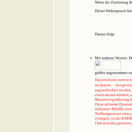
Wenn die Zerstörung di
Dieser Widerspruch läss
Daraus folgt:
Mit anderen Worten: D
größer angenommen wer
Das erscheint vorerst r
im System
den gering
zugeschrieben werden,
etwas messen können, un
Massenvergrößerung der
Diese seltsame Dynamik
und unter MASSE versteh
Nullkomponente eines (
erzeugen, ist die ENER
Und wem das genauso pa