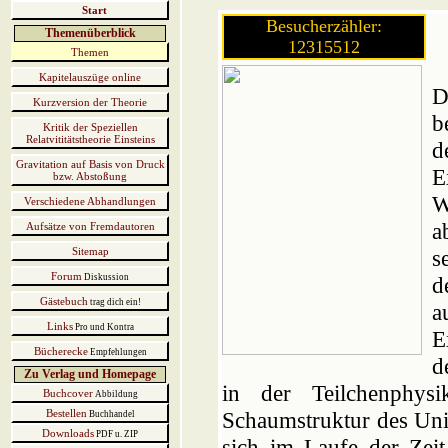
Start
Besucherzähler:
Themenüberblick
12315512
Themen
Kapitelauszüge online
D
Kurzversion der Theorie
b
Kritik der Speziellen
Relatvititätstheorie Einsteins
d
Gravitation auf Basis von Druck
E
bzw. Abstoßung
W
Verschiedene Abhandlungen
a
Aufsätze von Fremdautoren
Sitemap
s
Forum
Diskussion
d
Gästebuch
trag dich ein!
a
Links
Pro und Kontra
E
Bücherecke
Empfehlungen
d
Zu Verlag und Homepage
in der Teilchenphys
Buchcover
Abbildung
Bestellen
Schaumstruktur des Uni
Buchhandel
Downloads
PDF u. ZIP
sich im Laufe der Zeit