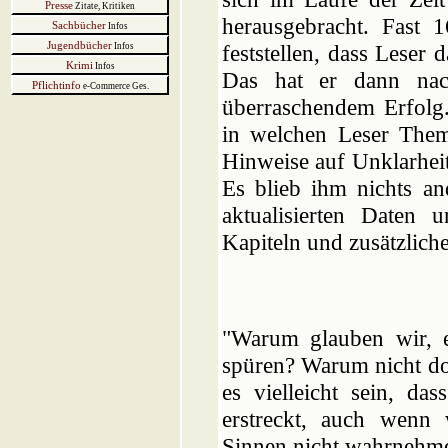
Presse
Zitate, Kritiken
herausgebracht. Fast 
Sachbücher
Infos
Jugendbücher
feststellen, dass Leser 
Infos
Krimi
Infos
Das hat er dann nach
Pflichtinfo
e-Commerce Ges.
überraschendem Erfolg
in welchen Leser Theme
Hinweise auf Unklarhei
Es blieb ihm nichts an
aktualisierten Daten 
Kapiteln und zusätzlic
"Warum glauben wir, e
spüren? Warum nicht do
es vielleicht sein, da
erstreckt, auch wenn
Sinnen nicht wahrnehm